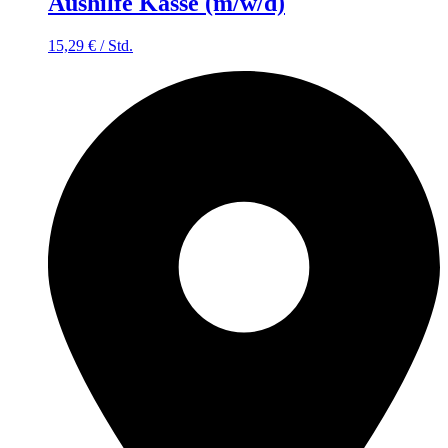
Aushilfe Kasse (m/w/d)
15,29
€
/
Std.