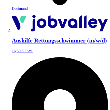
Dortmund
Aushilfe Rettungsschwimmer (m/w/d)
16,50
€
/
Std.