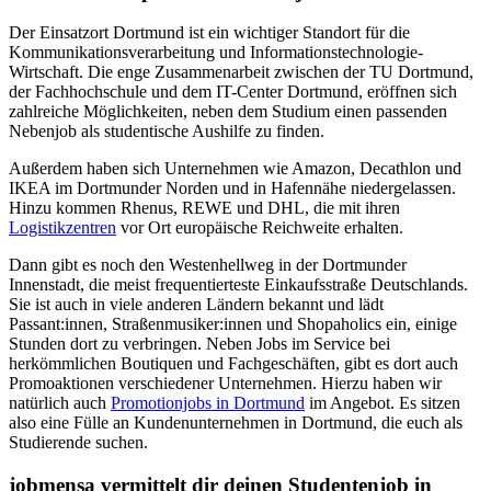
Der Einsatzort Dortmund ist ein wichtiger Standort für die
Kommunikationsverarbeitung und Informationstechnologie-
Wirtschaft. Die enge Zusammenarbeit zwischen der TU Dortmund,
der Fachhochschule und dem IT-Center Dortmund, eröffnen sich
zahlreiche Möglichkeiten, neben dem Studium einen passenden
Nebenjob als studentische Aushilfe zu finden.
Außerdem haben sich Unternehmen wie Amazon, Decathlon und
IKEA im Dortmunder Norden und in Hafennähe niedergelassen.
Hinzu kommen Rhenus, REWE und DHL, die mit ihren
Logistikzentren
vor Ort europäische Reichweite erhalten.
Dann gibt es noch den Westenhellweg in der Dortmunder
Innenstadt, die meist frequentierteste Einkaufsstraße Deutschlands.
Sie ist auch in viele anderen Ländern bekannt und lädt
Passant:innen, Straßenmusiker:innen und Shopaholics ein, einige
Stunden dort zu verbringen. Neben Jobs im Service bei
herkömmlichen Boutiquen und Fachgeschäften, gibt es dort auch
Promoaktionen verschiedener Unternehmen. Hierzu haben wir
natürlich auch
Promotionjobs in Dortmund
im Angebot. Es sitzen
also eine Fülle an Kundenunternehmen in Dortmund, die euch als
Studierende suchen.
jobmensa vermittelt dir deinen Studentenjob in