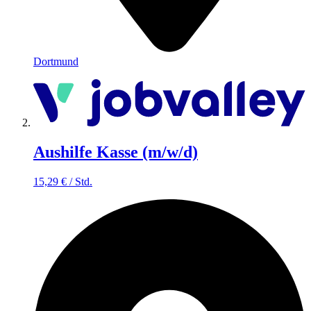
Dortmund
Aushilfe Kasse (m/w/d)
15,29
€
/
Std.