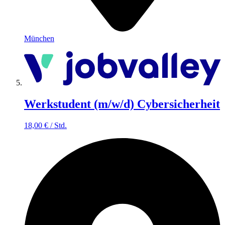
München
Werkstudent (m/w/d) Cybersicherheit
18,00
€
/
Std.