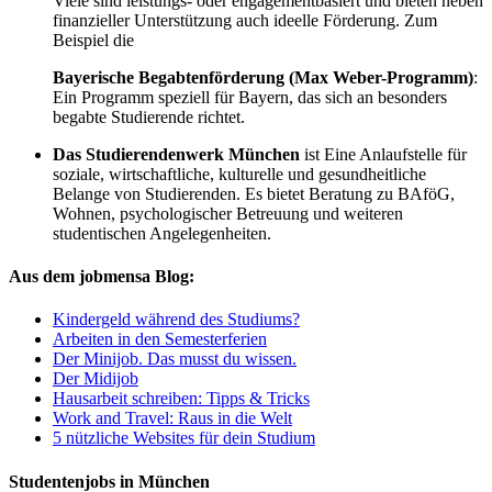
Viele sind leistungs- oder engagementbasiert und bieten neben
finanzieller Unterstützung auch ideelle Förderung. Zum
Beispiel die
Bayerische Begabtenförderung (Max Weber-Programm)
:
Ein Programm speziell für Bayern, das sich an besonders
begabte Studierende richtet.
Das Studierendenwerk München
ist Eine Anlaufstelle für
soziale, wirtschaftliche, kulturelle und gesundheitliche
Belange von Studierenden. Es bietet Beratung zu BAföG,
Wohnen, psychologischer Betreuung und weiteren
studentischen Angelegenheiten.
Aus dem jobmensa Blog:
Kindergeld während des Studiums?
Arbeiten in den Semesterferien
Der Minijob. Das musst du wissen.
Der Midijob
Hausarbeit schreiben: Tipps & Tricks
Work and Travel: Raus in die Welt
5 nützliche Websites für dein Studium
Studentenjobs in München