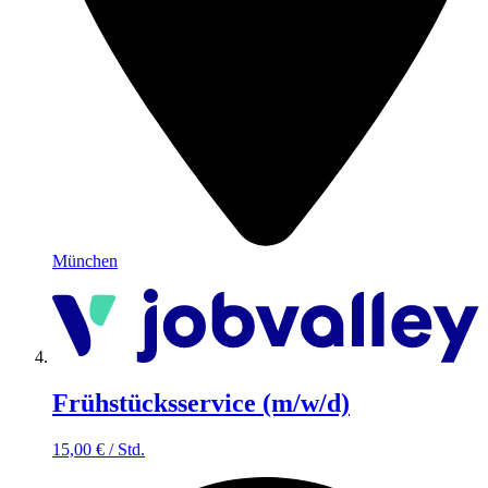
München
Frühstücksservice (m/w/d)
15,00
€
/
Std.