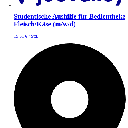
Studentische Aushilfe für Bedientheke
Fleisch/Käse (m/w/d)
15,51
€
/
Std.