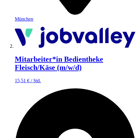
München
Mitarbeiter*in Bedientheke
Fleisch/Käse (m/w/d)
15,51
€
/
Std.