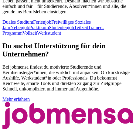
Leben passen, nicht umgekehrt. Deshalb machen wir Jobsuche
einfach und fair – für Studierende, Absolvent*innen und alle, die
gerade ins Berufsleben einsteigen.
Duales Studium
Ferienjob
Freiwilliges Soziales
Jahr
Nebenjob
Praktikum
Studentenjob
Teilzeit
Trainee-
Programm
Vollzeit
Werkstudent
Du suchst Unterstützung für dein
Unternehmen?
Bei jobmensa findest du motivierte Studierende und
Berufseinsteiger*innen, die wirklich mit anpacken. Ob kurzfristige
Aushilfe, Werkstudent*in oder Professionals. Du bekommst
Reichweite, smarte Tools und direkten Zugang zur Zielgruppe.
Schnell, unkompliziert und immer auf Augenhöhe.
Mehr erfahren