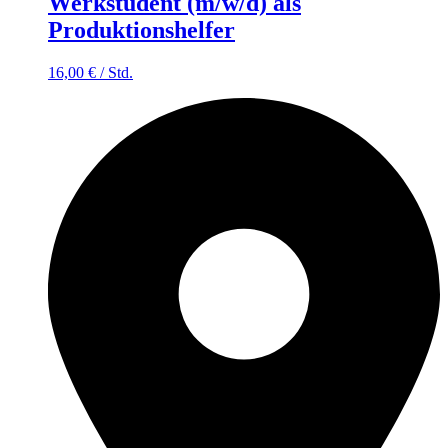
Werkstudent (m/w/d) als
Produktionshelfer
16,00
€
/
Std.