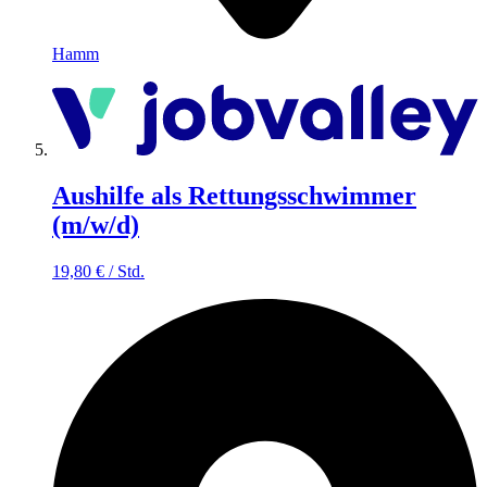
Hamm
Aushilfe als Rettungsschwimmer
(m/w/d)
19,80
€
/
Std.