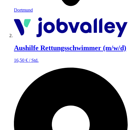
Dortmund
Aushilfe Rettungsschwimmer (m/w/d)
16,50
€
/
Std.