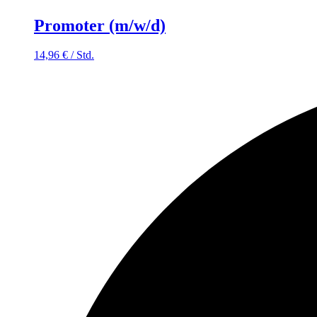
Promoter (m/w/d)
14,96
€
/
Std.