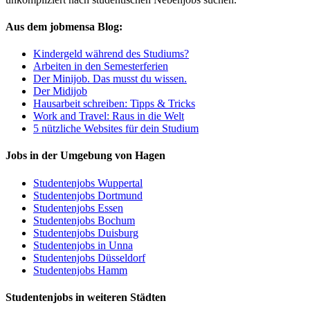
Aus dem jobmensa Blog:
Kindergeld während des Studiums?
Arbeiten in den Semesterferien
Der Minijob. Das musst du wissen.
Der Midijob
Hausarbeit schreiben: Tipps & Tricks
Work and Travel: Raus in die Welt
5 nützliche Websites für dein Studium
Jobs in der Umgebung von Hagen
Studentenjobs Wuppertal
Studentenjobs Dortmund
Studentenjobs Essen
Studentenjobs Bochum
Studentenjobs Duisburg
Studentenjobs in Unna
Studentenjobs Düsseldorf
Studentenjobs Hamm
Studentenjobs in weiteren Städten