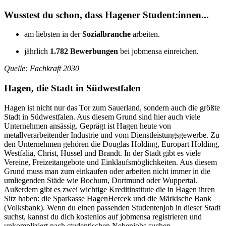
Wusstest du schon, dass Hagener Student:innen...
am liebsten in der
Sozialbranche
arbeiten.
jährlich
1.782 Bewerbungen
bei jobmensa einreichen.
Quelle: Fachkraft 2030
Hagen, die Stadt in Südwestfalen
Hagen ist nicht nur das Tor zum Sauerland, sondern auch die größte
Stadt in Südwestfalen. Aus diesem Grund sind hier auch viele
Unternehmen ansässig. Geprägt ist Hagen heute von
metallverarbeitender Industrie und vom Dienstleistungsgewerbe. Zu
den Unternehmen gehören die Douglas Holding, Europart Holding,
Westfalia, Christ, Hussel und Brandt. In der Stadt gibt es viele
Vereine, Freizeitangebote und Einklaufsmöglichkeiten. Aus diesem
Grund muss man zum einkaufen oder arbeiten nicht immer in die
umliegenden Städe wie Bochum, Dortmund oder Wuppertal.
Außerdem gibt es zwei wichtige Kreditinstitute die in Hagen ihren
Sitz haben: die Sparkasse HagenHercek und die Märkische Bank
(Volksbank). Wenn du einen passenden Studentenjob in dieser Stadt
suchst, kannst du dich kostenlos auf jobmensa registrieren und
unkompliziert nach studentischen Nebenjobs suchen.