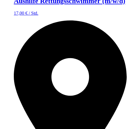
Aushilfe Rettungsschwimmer (m/w/d)
17,00
€
/
Std.