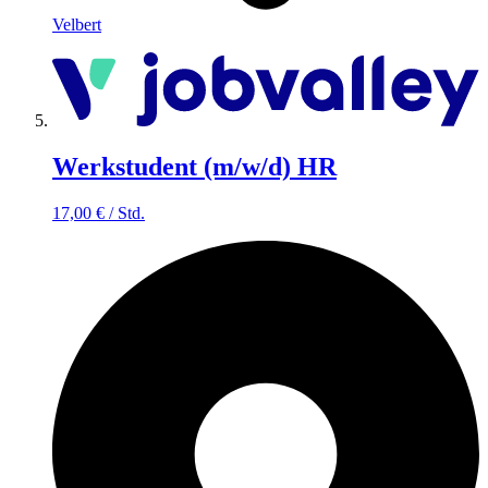
Velbert
Werkstudent (m/w/d) HR
17,00
€
/
Std.