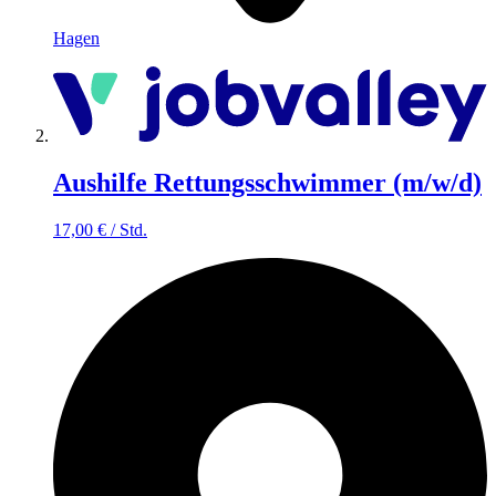
Hagen
Aushilfe Rettungsschwimmer (m/w/d)
17,00
€
/
Std.