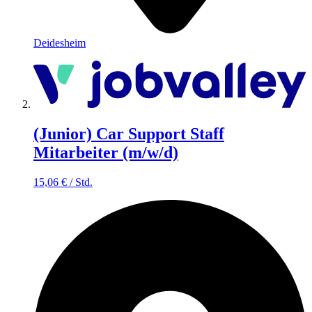
Deidesheim
(Junior) Car Support Staff
Mitarbeiter (m/w/d)
15,06
€
/
Std.