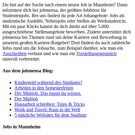
Du bist auf der Suche nach einem neuen Job in Mannheim? Dann
informiere dich bei jobmensa, der größten Jobbörse für
Studentenjobs. Bei uns findest du jede Art Jobangebote: Jobs als
studentische Aushilfe, Nebenjobs oder Stellen als Werkstudent:in.
Mit ein paar Klicks kannst du dich direkt auf über 5.000
ausgeschriebene Stellenangebote bewerben. Zudem unterstützt dich
jobmensa bei Themen rund um deine Karriere und Bewerbung in
unserem großen Karriere-Ratgeber! Dort findest du auch zahlreiche
Infos rund um die Jobsuche, zum Beispiel darüber, wie man ein
Anschreiben
verfasst und wie man ein
Vorstellungsgespräch
sinnvoll vorbereitet.
Aus dem jobmensa Blog:
Kindergeld während des Studiums?
Arbeiten in den Semesterferien
Der Minijob. Das musst du wissen.
Der Midijob
Hausarbeit schreiben: Tipps & Tricks
Work and Travel: Raus in die Welt
5 nützliche Websites für dein Studium
Jobs in Mannheim