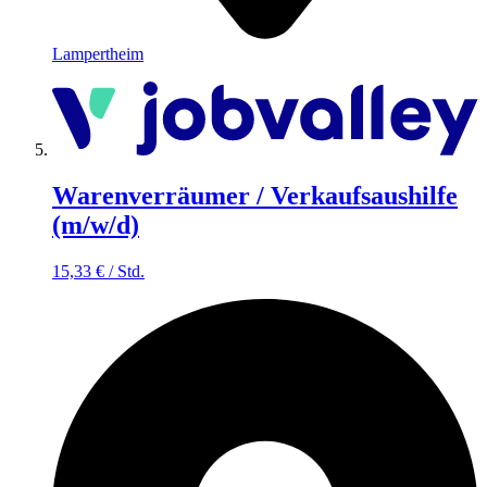
Lampertheim
Warenverräumer / Verkaufsaushilfe
(m/w/d)
15,33
€
/
Std.