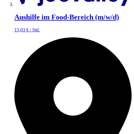
Aushilfe im Food-Bereich (m/w/d)
15,03
€
/
Std.