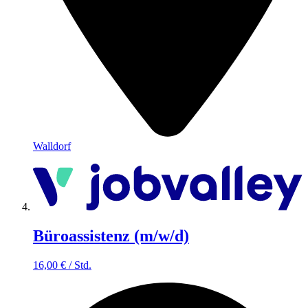
Walldorf
Büroassistenz (m/w/d)
16,00
€
/
Std.