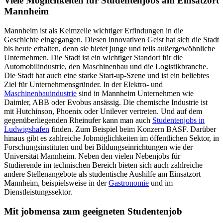
Viele Möglichkeiten für Studentenjobs am Einsatzort
Mannheim
Mannheim ist als Keimzelle wichtiger Erfindungen in die
Geschichte eingegangen. Diesen innovativen Geist hat sich die Stadt
bis heute erhalten, denn sie bietet junge und teils außergewöhnliche
Unternehmen. Die Stadt ist ein wichtiger Standort für die
Automobilindustrie, den Maschinenbau und die Logistikbranche.
Die Stadt hat auch eine starke Start-up-Szene und ist ein beliebtes
Ziel für Unternehmensgründer. In der Elektro- und
Maschinenbauindustrie
sind in Mannheim Unternehmen wie
Daimler, ABB oder Evobus ansässig. Die chemische Industrie ist
mit Hutchinson, Phoenix oder Unilever vertreten. Und auf dem
gegenüberliegenden Rheinufer kann man auch
Studentenjobs in
Ludwigshafen
finden. Zum Beispiel beim Konzern BASF. Darüber
hinaus gibt es zahlreiche Jobmöglichkeiten im öffentlichen Sektor, in
Forschungsinstituten und bei Bildungseinrichtungen wie der
Universität Mannheim. Neben den vielen Nebenjobs für
Studierende im technischen Bereich bieten sich auch zahlreiche
andere Stellenangebote als studentische Aushilfe am Einsatzort
Mannheim, beispielsweise in der
Gastronomie
und im
Dienstleistungssektor.
Mit jobmensa zum geeigneten Studentenjob