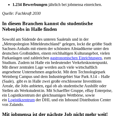
1.234 Bewerbungen
jährlich bei jobmensa einreichen.
Quelle: Fachkraft 2030
In diesen Branchen kannst du studentische
Nebenjobs in Halle finden
Sowohl am Südende des unteren Saaletals und in der
„Metropolregion Mitteldeutschland“ gelegen, lockt die größte Stadt
Sachsen-Anhalts mit einem der schönsten Altstadtkerne unter den
deutschen Großstädten, einem reichhaltigen Kulturangebot, vielen
Parkanlagen und zahlreichen
gastronomischen Einrichtungen
, zum
Studium. Zudem ist Halle ein bedeutender Verkehrsknotenpunkt.
Mit dieser zentralen Lage werden auch viele wirtschaftlich
angesehene Unternehmen angelockt. Mit dem Technologiepark
Weinberg Campus und dem Industriegebiet Star Park A14 – Halle
(Saale), gibt es in Halle zwei große erschlossene Investitions
Areale, die Jobs anbieten, egal ob als studentische Aushilfe oder
Stellen als Werkstudent:in. Mit Schaeffler Gruppe, eBay Enterprise,
ein Logistikzentrum der gleichnamigen Wettbörse, sowie
ein
Logistikzentrum
der DHL und ein Inbound Distribution Center
von Zalando.
Mit jobmensa ist der nächste Job nicht mehr weit!