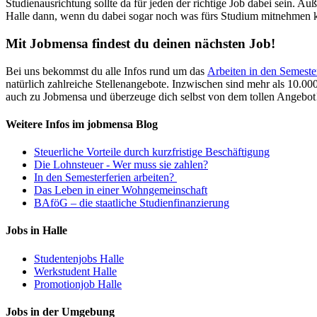
Studienausrichtung sollte da für jeden der richtige Job dabei sein. A
Halle dann, wenn du dabei sogar noch was fürs Studium mitnehmen ka
Mit Jobmensa findest du deinen nächsten Job!
Bei uns bekommst du alle Infos rund um das
Arbeiten in den Semeste
natürlich zahlreiche Stellenangebote. Inzwischen sind mehr als 10.0
auch zu Jobmensa und überzeuge dich selbst von dem tollen Angebot
Weitere Infos im jobmensa Blog
Steuerliche Vorteile durch kurzfristige Beschäftigung
Die Lohnsteuer - Wer muss sie zahlen?
In den Semesterferien arbeiten?
Das Leben in einer Wohngemeinschaft
BAföG – die staatliche Studienfinanzierung
Jobs in Halle
Studentenjobs Halle
Werkstudent Halle
Promotionjob Halle
Jobs in der Umgebung