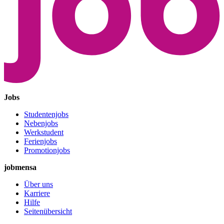
Jobs
Studentenjobs
Nebenjobs
Werkstudent
Ferienjobs
Promotionjobs
jobmensa
Über uns
Karriere
Hilfe
Seitenübersicht