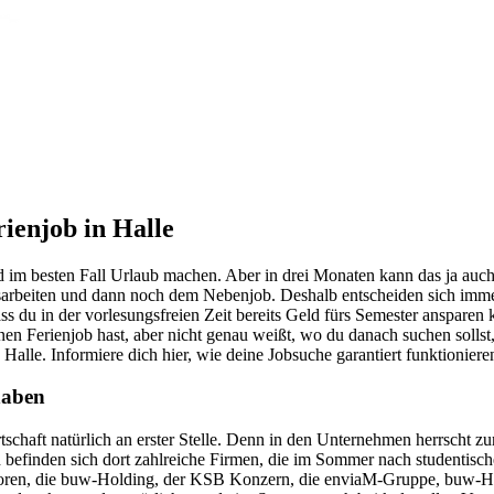
rienjob in Halle
 im besten Fall Urlaub machen. Aber in drei Monaten kann das ja auch 
usarbeiten und dann noch dem Nebenjob. Deshalb entscheiden sich immer 
ass du in der vorlesungsfreien Zeit bereits Geld fürs Semester ansparen
n Ferienjob hast, aber nicht genau weißt, wo du danach suchen sollst, 
Halle. Informiere dich hier, wie deine Jobsuche garantiert funktioniere
haben
tschaft natürlich an erster Stelle. Denn in den Unternehmen herrscht 
h befinden sich dort zahlreiche Firmen, die im Sommer nach studentisch
oren, die buw-Holding, der KSB Konzern, die enviaM-Gruppe, buw-Ho