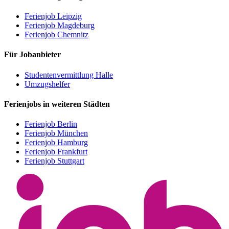
Ferienjob Leipzig
Ferienjob Magdeburg
Ferienjob Chemnitz
Für Jobanbieter
Studentenvermittlung Halle
Umzugshelfer
Ferienjobs in weiteren Städten
Ferienjob Berlin
Ferienjob München
Ferienjob Hamburg
Ferienjob Frankfurt
Ferienjob Stuttgart