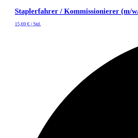
Staplerfahrer / Kommissionierer (m/w
15,69
€
/
Std.