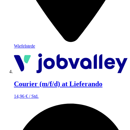
Wiefelstede
Courier (m/f/d) at Lieferando
14,96
€
/
Std.