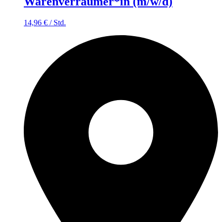
Warenverräumer*in (m/w/d)
14,96
€
/
Std.