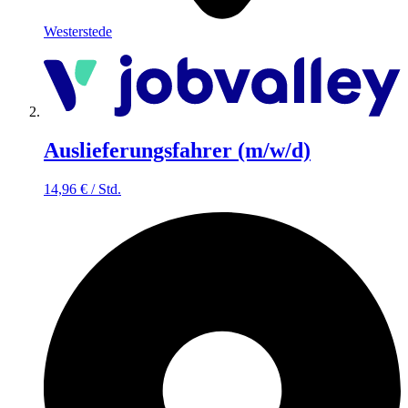
Westerstede
Auslieferungsfahrer (m/w/d)
14,96
€
/
Std.