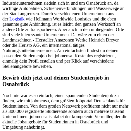
Industrieunternehmen siedeln sich in und um Osnabrück an, da
wichtige Autobahnen, Schienenverbindungen und Wasserwege an
der Stadt angrenzen. Durch verschiedenen Unternehmen aus
der
Logistik
wie Hellmann Worldwide Logistics und die eben
genannte gute Anbindung, ist es leicht, den ganzen Werkstoff an
andere Orte zu transportieren. Aber auch in den umliegenden Orte
sind viele interessante Unternehmen. Da wäre zum einen der
Landmaschinen - Hersteller Amazonen Werke Heinrich Dreyer,
oder die Heristo AG, ein international tätiges
Nahrungsmittelunternehmen. Am einfachsten findest du deinen
passenden Studentenjob bei jobmensa. Kostenlos registrieren,
einmalig dein Profil erstellen und per Klick auf verschiedene
Stellenangebote bewerben.
Bewirb dich jetzt auf deinen Studentenjob in
Osnabrück
Noch nie war es so einfach, einen spannenden Studentenjob zu
finden, wie mit jobmensa, dem größten Jobportal Deutschlands für
Student:innen. Von dem großen Netzwerk profitieren nicht nur mehr
als 300.000 registrierte Studierende sondern auch mehrere tausend
Unternehmen. jobmensa ist dabei der kompetente Vermittler, der dir
aktuelle Jobangebote für Student:innen in Osnabrück und
Umgebung nahebringt.