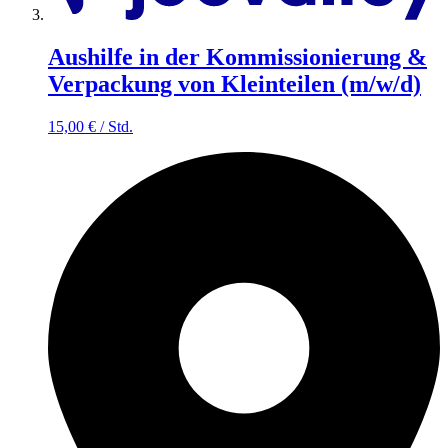
Aushilfe in der Kommissionierung &
Verpackung von Kleinteilen (m/w/d)
15,00
€
/
Std.