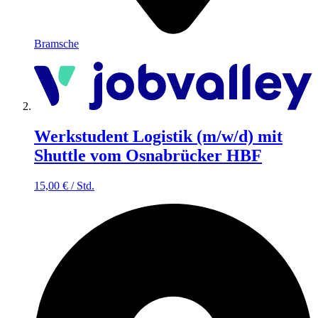
Bramsche
Werkstudent Logistik (m/w/d) mit
Shuttle vom Osnabrücker HBF
15,00
€
/
Std.