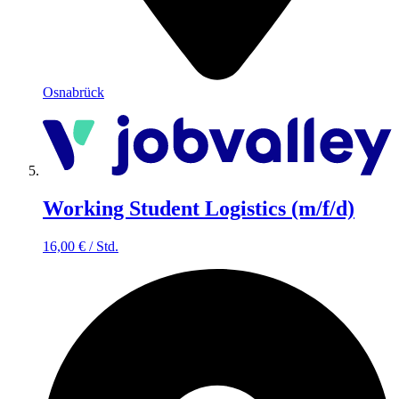
Osnabrück
Working Student Logistics (m/f/d)
16,00
€
/
Std.