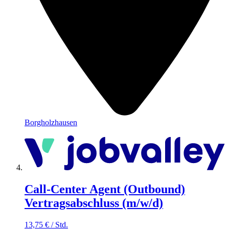
Borgholzhausen
Call-Center Agent (Outbound)
Vertragsabschluss (m/w/d)
13,75
€
/
Std.