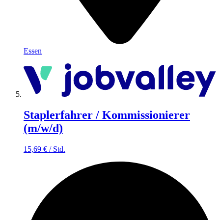
Essen
Staplerfahrer / Kommissionierer
(m/w/d)
15,69
€
/
Std.