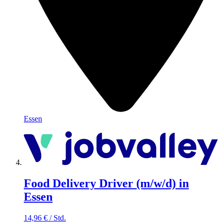
Essen
Food Delivery Driver (m/w/d) in
Essen
14,96
€
/
Std.