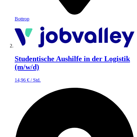
Bottrop
Studentische Aushilfe in der Logistik
(m/w/d)
14,96
€
/
Std.