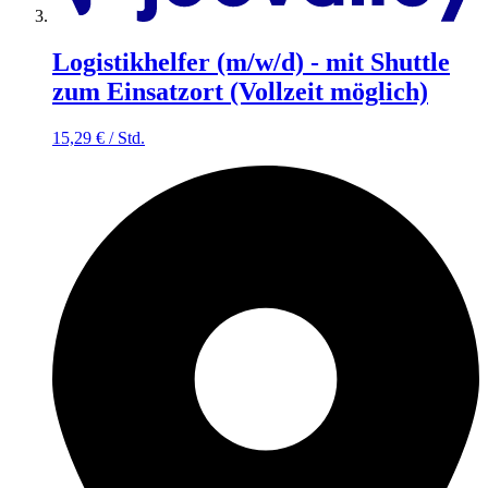
Logistikhelfer (m/w/d) - mit Shuttle
zum Einsatzort (Vollzeit möglich)
15,29
€
/
Std.