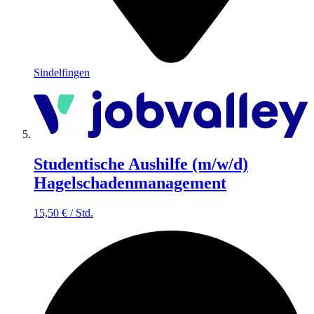
Sindelfingen
Studentische Aushilfe (m/w/d)
Hagelschadenmanagement
15,50
€
/
Std.