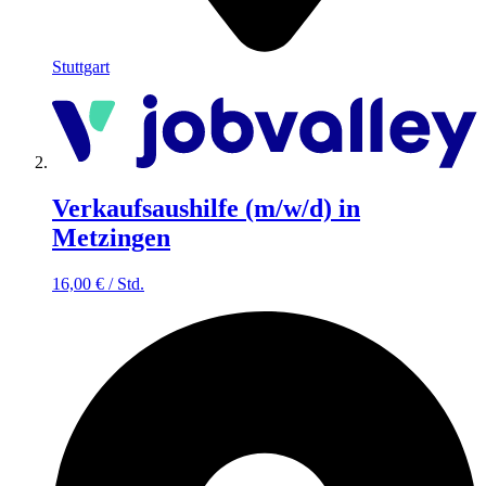
Stuttgart
Verkaufsaushilfe (m/w/d) in
Metzingen
16,00
€
/
Std.