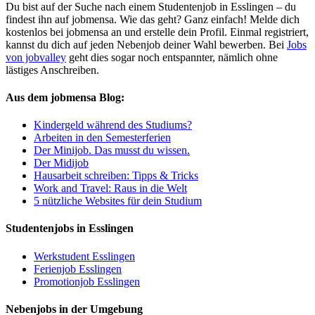
Du bist auf der Suche nach einem Studentenjob in Esslingen – du
findest ihn auf jobmensa. Wie das geht? Ganz einfach! Melde dich
kostenlos bei jobmensa an und erstelle dein Profil. Einmal registriert,
kannst du dich auf jeden Nebenjob deiner Wahl bewerben. Bei
Jobs
von jobvalley
geht dies sogar noch entspannter, nämlich ohne
lästiges Anschreiben.
Aus dem jobmensa Blog:
Kindergeld während des Studiums?
Arbeiten in den Semesterferien
Der Minijob. Das musst du wissen.
Der Midijob
Hausarbeit schreiben: Tipps & Tricks
Work and Travel: Raus in die Welt
5 nützliche Websites für dein Studium
Studentenjobs in Esslingen
Werkstudent Esslingen
Ferienjob Esslingen
Promotionjob Esslingen
Nebenjobs in der Umgebung