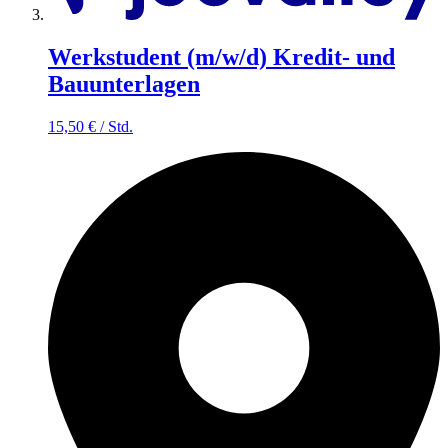
Werkstudent (m/w/d) Kredit- und
Bauunterlagen
15,50
€
/
Std.