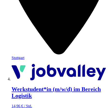
Stuttgart
Werkstudent*in (m/w/d) im Bereich
Logistik
14,96
€
/
Std.