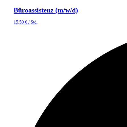
Büroassistenz (m/w/d)
15,50
€
/
Std.