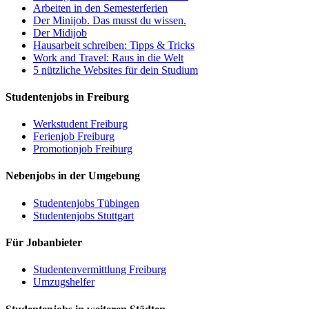
Arbeiten in den Semesterferien
Der Minijob. Das musst du wissen.
Der Midijob
Hausarbeit schreiben: Tipps & Tricks
Work and Travel: Raus in die Welt
5 nützliche Websites für dein Studium
Studentenjobs in Freiburg
Werkstudent Freiburg
Ferienjob Freiburg
Promotionjob Freiburg
Nebenjobs in der Umgebung
Studentenjobs Tübingen
Studentenjobs Stuttgart
Für Jobanbieter
Studentenvermittlung Freiburg
Umzugshelfer