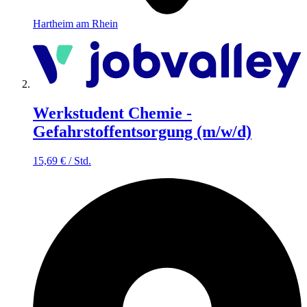
Hartheim am Rhein
Werkstudent Chemie -
Gefahrstoffentsorgung (m/w/d)
15,69
€
/
Std.