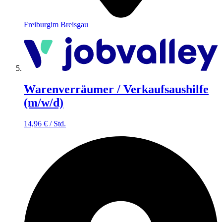
Freiburgim Breisgau
Warenverräumer / Verkaufsaushilfe
(m/w/d)
14,96
€
/
Std.