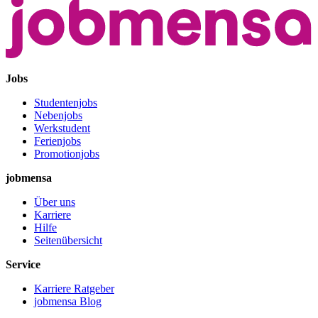
Jobs
Studentenjobs
Nebenjobs
Werkstudent
Ferienjobs
Promotionjobs
jobmensa
Über uns
Karriere
Hilfe
Seitenübersicht
Service
Karriere Ratgeber
jobmensa Blog