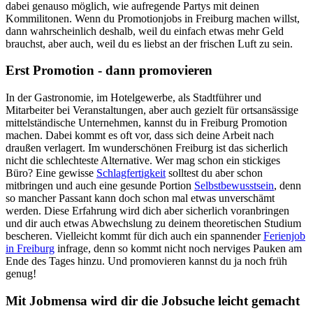
dabei genauso möglich, wie aufregende Partys mit deinen
Kommilitonen. Wenn du Promotionjobs in Freiburg machen willst,
dann wahrscheinlich deshalb, weil du einfach etwas mehr Geld
brauchst, aber auch, weil du es liebst an der frischen Luft zu sein.
Erst Promotion - dann promovieren
In der Gastronomie, im Hotelgewerbe, als Stadtführer und
Mitarbeiter bei Veranstaltungen, aber auch gezielt für ortsansässige
mittelständische Unternehmen, kannst du in Freiburg Promotion
machen. Dabei kommt es oft vor, dass sich deine Arbeit nach
draußen verlagert. Im wunderschönen Freiburg ist das sicherlich
nicht die schlechteste Alternative. Wer mag schon ein stickiges
Büro? Eine gewisse
Schlagfertigkeit
solltest du aber schon
mitbringen und auch eine gesunde Portion
Selbstbewusstsein
, denn
so mancher Passant kann doch schon mal etwas unverschämt
werden. Diese Erfahrung wird dich aber sicherlich voranbringen
und dir auch etwas Abwechslung zu deinem theoretischen Studium
bescheren. Vielleicht kommt für dich auch ein spannender
Ferienjob
in Freiburg
infrage, denn so kommt nicht noch nerviges Pauken am
Ende des Tages hinzu. Und promovieren kannst du ja noch früh
genug!
Mit Jobmensa wird dir die Jobsuche leicht gemacht