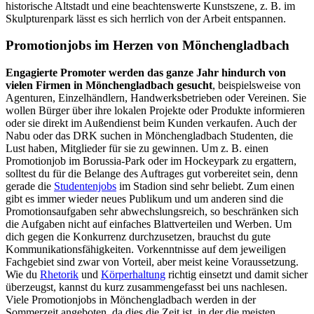
historische Altstadt und eine beachtenswerte Kunstszene, z. B. im
Skulpturenpark lässt es sich herrlich von der Arbeit entspannen.
Promotionjobs im Herzen von Mönchengladbach
Engagierte Promoter werden das ganze Jahr hindurch von
vielen Firmen in Mönchengladbach gesucht
, beispielsweise von
Agenturen, Einzelhändlern, Handwerksbetrieben oder Vereinen. Sie
wollen Bürger über ihre lokalen Projekte oder Produkte informieren
oder sie direkt im Außendienst beim Kunden verkaufen. Auch der
Nabu oder das DRK suchen in Mönchengladbach Studenten, die
Lust haben, Mitglieder für sie zu gewinnen. Um z. B. einen
Promotionjob im Borussia-Park oder im Hockeypark zu ergattern,
solltest du für die Belange des Auftrages gut vorbereitet sein, denn
gerade die
Studentenjobs
im Stadion sind sehr beliebt. Zum einen
gibt es immer wieder neues Publikum und um anderen sind die
Promotionsaufgaben sehr abwechslungsreich, so beschränken sich
die Aufgaben nicht auf einfaches Blattverteilen und Werben. Um
dich gegen die Konkurrenz durchzusetzen, brauchst du gute
Kommunikationsfähigkeiten. Vorkenntnisse auf dem jeweiligen
Fachgebiet sind zwar von Vorteil, aber meist keine Voraussetzung.
Wie du
Rhetorik
und
Körperhaltung
richtig einsetzt und damit sicher
überzeugst, kannst du kurz zusammengefasst bei uns nachlesen.
Viele Promotionjobs in Mönchengladbach werden in der
Sommerzeit angeboten, da dies die Zeit ist, in der die meisten