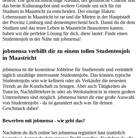
beliebt. Die geschichtsträchtige Altstadt, der gemütliche Charme und
das breite Kulturangebot sind weitere Gründe um sich für ein
Studium in Maastricht zu entscheiden. Der einzige Haken:
Lebensraum in Maastricht ist rar und die Mieten in der Hauptstadt
der Provinz Limburg sind dementsprechend hoch. Damit du dir dein
Studium und das teure Leben in Maastricht finanzieren kannst,
haben wir die perfekte Lösung für dich, diese lautet: Finde einen
Studentenjob in der Nähe mit jobmensa!
jobmensa verhilft dir zu einem tollen Studentenjob
in Maastricht
jobmensa ist die kostenlose Jobbörse für Studierende und vermittelt
täglich unzählige interessante Studentenjobs. Das können typische
Studentenjobs sein wie kellnern oder als Verkäufer die neuesten
Trends an die Kundschaft zu bringen. Aber auch Tätigkeiten als
Tutor:in, Nachhilfelehrer:in oder als Werkstudent:in in einem großen
Unternehmen sind möglich. jobmensa bietet dir eine große Auswahl
von Studentenjobs - da ist garantiert auch was für deinen
Geschmack dabei!
Bewerben mit jobmensa - wie geht das?
Nachdem du dich online bei jobmensa registriert hast (natürlich