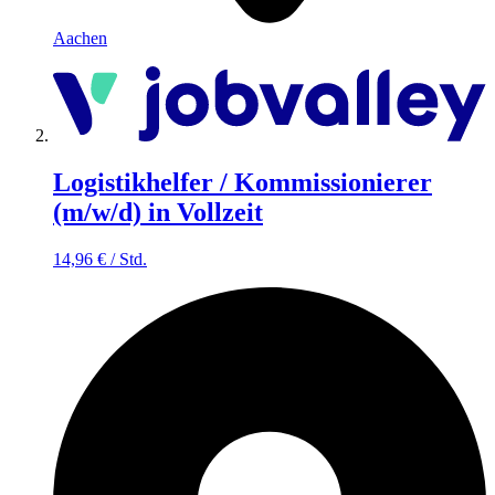
Aachen
Logistikhelfer / Kommissionierer
(m/w/d) in Vollzeit
14,96
€
/
Std.