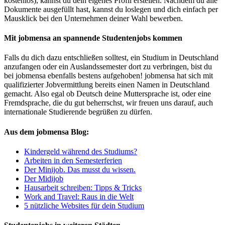
kostenlos), kannst du dein eigenes Profil erstellen. Nachdem du alle
Dokumente ausgefüllt hast, kannst du loslegen und dich einfach per
Mausklick bei den Unternehmen deiner Wahl bewerben.
Mit jobmensa an spannende Studentenjobs kommen
Falls du dich dazu entschließen solltest, ein Studium in Deutschland
anzufangen oder ein Auslandssemester dort zu verbringen, bist du
bei jobmensa ebenfalls bestens aufgehoben! jobmensa hat sich mit
qualifizierter Jobvermittlung bereits einen Namen in Deutschland
gemacht. Also egal ob Deutsch deine Muttersprache ist, oder eine
Fremdsprache, die du gut beherrschst, wir freuen uns darauf, auch
internationale Studierende begrüßen zu dürfen.
Aus dem jobmensa Blog:
Kindergeld während des Studiums?
Arbeiten in den Semesterferien
Der Minijob. Das musst du wissen.
Der Midijob
Hausarbeit schreiben: Tipps & Tricks
Work and Travel: Raus in die Welt
5 nützliche Websites für dein Studium