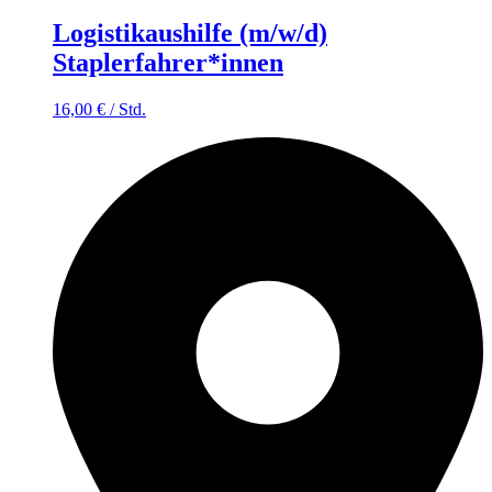
Logistikaushilfe (m/w/d)
Staplerfahrer*innen
16,00
€
/
Std.