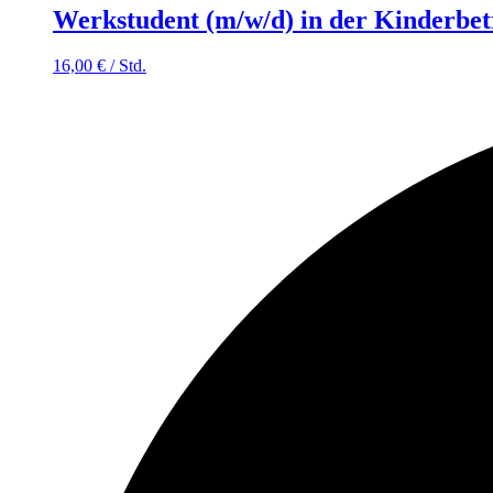
Werkstudent (m/w/d) in der Kinderbe
16,00
€
/
Std.