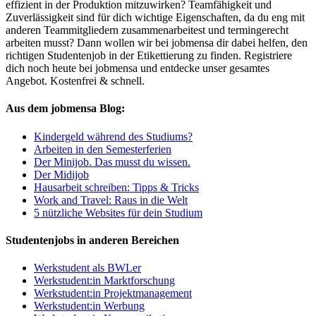
effizient in der Produktion mitzuwirken? Teamfähigkeit und
Zuverlässigkeit sind für dich wichtige Eigenschaften, da du eng mit
anderen Teammitgliedern zusammenarbeitest und termingerecht
arbeiten musst? Dann wollen wir bei jobmensa dir dabei helfen, den
richtigen Studentenjob in der Etikettierung zu finden. Registriere
dich noch heute bei jobmensa und entdecke unser gesamtes
Angebot. Kostenfrei & schnell.
Aus dem jobmensa Blog:
Kindergeld während des Studiums?
Arbeiten in den Semesterferien
Der Minijob. Das musst du wissen.
Der Midijob
Hausarbeit schreiben: Tipps & Tricks
Work and Travel: Raus in die Welt
5 nützliche Websites für dein Studium
Studentenjobs in anderen Bereichen
Werkstudent als BWLer
Werkstudent:in Marktforschung
Werkstudent:in Projektmanagement
Werkstudent:in Werbung