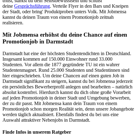
trittst, stärkst du dein Selbstbewusstsein und schulst
deine
Gesprächsführung
. Verteile Flyer in den Bars und Kneipen
der Stadt, oder bring' Produktproben unters Volk. Mit Jobmensa
kannst du deinen Traum von einem Promotionjob zeitnah
realisieren.
Mit Jobmensa erhöhst du deine Chance auf einen
Promotionjob in Darmstadt
Darmstadt hat eine der höchsten Studentendichten in Deutschland.
Insgesamt kommen auf 150.000 Einwohner rund 33.000
Studenten. Vor allem die 1877 gegründete TU ist ein wahrer
Studentenmagnet. Rund 25.000 Studenten und Studentinnen sind
hier eingeschrieben. Um deine Chancen auf einen guten Job in
Darmstadt signifikant zu steigern, kannst du bei Jobmensa jederzeit
ein persönliches Bewerberprofil anlegen und bearbeiten – natürlich
absolut kostenfrei. Hierdurch kannst du dich ohne große Vorarbeit
auf jeden Promotionjob in deiner Stadt und Umgebung bewerben,
der zu dir passt. Mit Jobmensa kann dein Traum von einem
Promotionjob schon morgen Realität sein, denn unsere Jobangebote
werden täglich aktualisiert. Ebenfalls findest du bei uns eine
Auswahl attraktiver Nebenjobs in Darmstadt.
Finde Infos in unserem Ratgeber