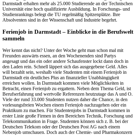
Darmstadt erhalten mehr als 25.000 Studierende an der Technischen
Universität eine hoch qualifizierte Ausbildung. In Forschungs- und
Studienrankings belegt die TU regelmäßig Spitzenplätze. Ihre
Absolventen sind in der Wissenschaft und Industrie begehrt.
Ferienjob in Darmstadt – Einblicke in die Berufswelt
sammeln
Wer kennt das nicht? Unter der Woche geht man schon mal mit
Freunden auswärts essen, an den Wochenenden sind Partys
angesagt und das ein oder andere Schaufenster lockt dann doch in
den Laden rein. Schnell läppert sich das ausgegebene Geld. Alles
will bezahlt sein, weshalb viele Studenten mit einem Ferienjob in
Darmstadt ein deutliches Plus an finanzieller Unabhängigkeit
erreichen wollen. In Darmstadt kommen viele Möglichkeiten in
Betracht, einen Ferienjob zu ergattern. Neben dem Thema Geld, ist
Berufserfahrung und wertvolle Referenzen heutzutage das A und O.
Viele der rund 33.000 Studenten nutzen daher die Chance, in den
vorlesungsfreien Wochen einem Ferienjob nachzugehen oder ein
Praktikum zu machen. Für Studentenjobs in Darmstadt kommen in
erster Linie große Firmen in den Bereichen Technik, Forschung und
Telekommunikation in Frage. Studenten können sich z. B. bei der
Deutschen Telekom oder der Deutschen Post AG nach einem
Nebenjob umschauen. Doch auch der Chemie- und Pharmakonzern