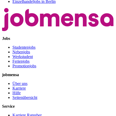
Einzelhandeljobs in Berlin
Jobs
Studentenjobs
Nebenjobs
Werkstudent
Ferienjobs
Promotionjobs
jobmensa
Über uns
Karriere
Hilfe
Seitenübersicht
Service
Karriere Ratgeber