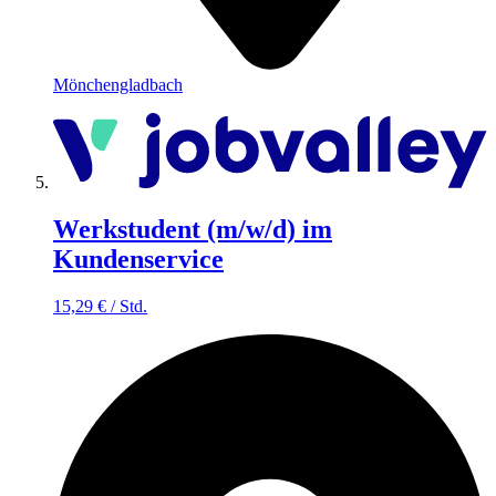
Mönchengladbach
Werkstudent (m/w/d) im
Kundenservice
15,29
€
/
Std.