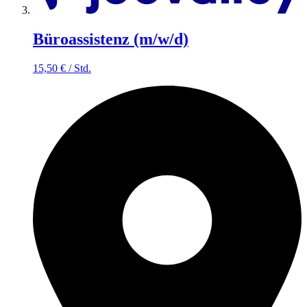
Büroassistenz (m/w/d)
15,50
€
/
Std.