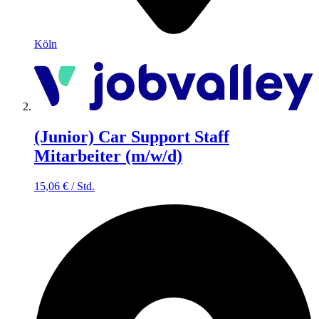
Köln
(Junior) Car Support Staff
Mitarbeiter (m/w/d)
15,06
€
/
Std.