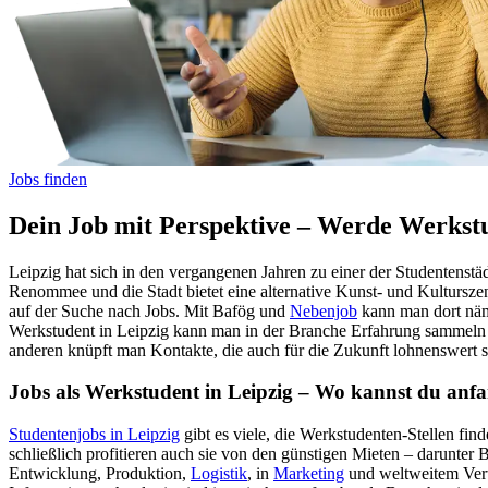
Jobs finden
Dein Job mit Perspektive – Werde Werkstu
Leipzig hat sich in den vergangenen Jahren zu einer der Studentenst
Renommee und die Stadt bietet eine alternative Kunst- und Kultursze
auf der Suche nach Jobs. Mit Bafög und
Nebenjob
kann man dort näml
Werkstudent in Leipzig kann man in der Branche Erfahrung sammeln ka
anderen knüpft man Kontakte, die auch für die Zukunft lohnenswert s
Jobs als Werkstudent in Leipzig – Wo kannst du anf
Studentenjobs in Leipzig
gibt es viele, die Werkstudenten-Stellen fin
schließlich profitieren auch sie von den günstigen Mieten – darunt
Entwicklung, Produktion,
Logistik
, in
Marketing
und weltweitem Vertr