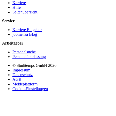
Karriere
Hilfe
Seitenübersicht
Service
Karriere Ratgeber
jobmensa Blog
Arbeitgeber
Personalsuche
Personalüberlassung
© Studitemps GmbH
2026
Impressum
Datenschutz
AGB
Meldeplattform
Cookie-Einstellungen