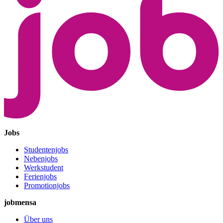
Jobs
Studentenjobs
Nebenjobs
Werkstudent
Ferienjobs
Promotionjobs
jobmensa
Über uns