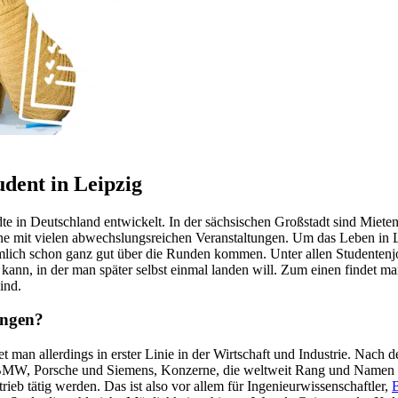
dent in Leipzig
ädte in Deutschland entwickelt. In der sächsischen Großstadt sind Mie
ne mit vielen abwechslungsreichen Veranstaltungen. Um das Leben in L
ich schon ganz gut über die Runden kommen. Unter allen Studentenjob
nn, in der man später selbst einmal landen will. Zum einen findet ma
ind.
angen?
det man allerdings in erster Linie in der Wirtschaft und Industrie. Nac
er BMW, Porsche und Siemens, Konzerne, die weltweit Rang und Namen 
ieb tätig werden. Das ist also vor allem für Ingenieurwissenschaftler,