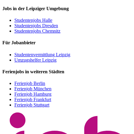
Jobs in der Leipziger Umgebung
Studentenjobs Halle
Studentenjobs Dresden
Studentenjobs Chemnitz
Für Jobanbieter
Studentenvermittlung Leipzig
Umzugshelfer Leipzig
Ferienjobs in weiteren Städten
Ferienjob Berlin
Ferienjob München
Ferienjob Hamburg
Ferienjob Frankfurt
Ferienjob Stuttgart