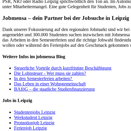
PSR, NRJ oder Radio Leipzig sprichwörtlich den Ton an. Im Automobi
unter Mitarbeitermangel. Eine gute Gelegenheit für Studenten, Jobs z
Jobmensa – dein Partner bei der Jobsuche in Leipzig
Dank unserer Fokussierung auf den regionalen Jobmarkt sind wir bei 
angemeldet und 300.000 Studenten suchen inzwischen mit Jobmensa ih
das Arbeiten in den Semesterferien und die richtige Jobwahl findestdu
wollen oder während des Ferienjobs auf den Geschmack gekommen sin
Weitere Infos im jobmensa Blog
Steuerliche Vorteile durch kurzfristige Beschäftigung
Die Lohnsteuer - Wer muss sie zahlen?
In den Semesterferien arbeiten?
Das Leben in einer Wohngemeinschaft
BAföG – die staatliche Studienfinanzierung
Jobs in Leipzig
Studentenjobs Leipzig
Werkstudent Leipzig
Promotionjob Leipzig
Ferienjob Leipzig