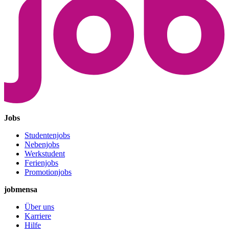
Jobs
Studentenjobs
Nebenjobs
Werkstudent
Ferienjobs
Promotionjobs
jobmensa
Über uns
Karriere
Hilfe