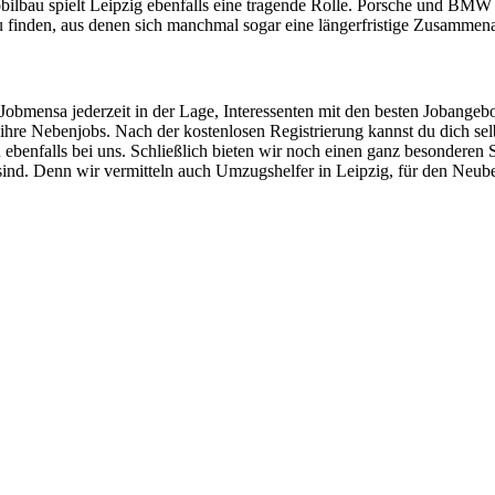
lbau spielt Leipzig ebenfalls eine tragende Rolle. Porsche und BMW s
u finden, aus denen sich manchmal sogar eine längerfristige Zusammenar
Jobmensa jederzeit in der Lage, Interessenten mit den besten Jobangeb
re Nebenjobs. Nach der kostenlosen Registrierung kannst du dich selb
 ebenfalls bei uns. Schließlich bieten wir noch einen ganz besonderen 
d. Denn wir vermitteln auch Umzugshelfer in Leipzig, für den Neubeg