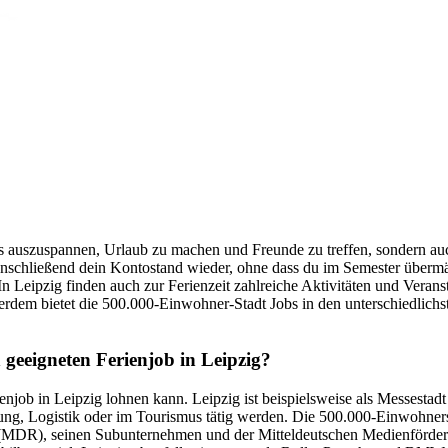
as auszuspannen, Urlaub zu machen und Freunde zu treffen, sondern a
anschließend dein Kontostand wieder, ohne dass du im Semester übermä
 Leipzig finden auch zur Ferienzeit zahlreiche Aktivitäten und Veranst
rdem bietet die 500.000-Einwohner-Stadt Jobs in den unterschiedlichste
geeigneten Ferienjob in Leipzig?
enjob in Leipzig lohnen kann. Leipzig ist beispielsweise als Messestad
ung, Logistik oder im Tourismus tätig werden. Die 500.000-Einwohnerst
MDR), seinen Subunternehmen und der Mitteldeutschen Medienförderu