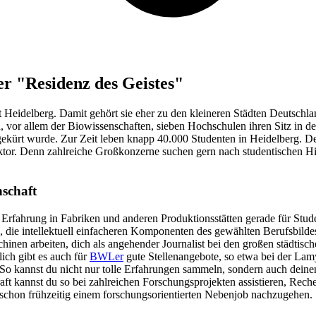
er "Residenz des Geistes"
Heidelberg. Damit gehört sie eher zu den kleineren Städten Deutschla
 vor allem der Biowissenschaften, sieben Hochschulen ihren Sitz in der
kürt wurde. Zur Zeit leben knapp 40.000 Studenten in Heidelberg. Der
aktor. Denn zahlreiche Großkonzerne suchen gern nach studentischen Hil
nschaft
e Erfahrung in Fabriken und anderen Produktionsstätten gerade für Stu
, die intellektuell einfacheren Komponenten des gewählten Berufsbildes
inen arbeiten, dich als angehender Journalist bei den großen städtisch
lich gibt es auch für
BWLer
gute Stellenangebote, so etwa bei der La
o kannst du nicht nur tolle Erfahrungen sammeln, sondern auch deinen G
kraft kannst du so bei zahlreichen Forschungsprojekten assistieren, R
, schon frühzeitig einem forschungsorientierten Nebenjob nachzugehen.