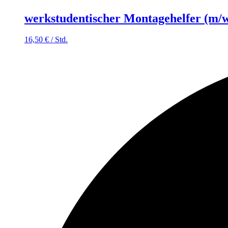
werkstudentischer Montagehelfer (m/w
16,50
€
/
Std.