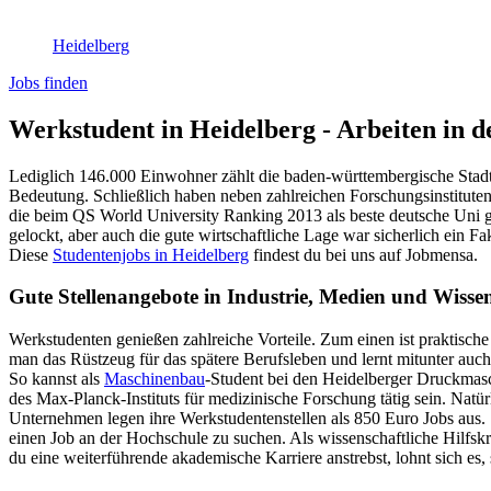
Heidelberg
Jobs finden
Werkstudent in Heidelberg - Arbeiten in d
Lediglich 146.000 Einwohner zählt die baden-württembergische Stadt 
Bedeutung. Schließlich haben neben zahlreichen Forschungsinstituten,
die beim QS World University Ranking 2013 als beste deutsche Uni ge
gelockt, aber auch die gute wirtschaftliche Lage war sicherlich ein F
Diese
Studentenjobs in Heidelberg
findest du bei uns auf Jobmensa.
Gute Stellenangebote in Industrie, Medien und Wisse
Werkstudenten genießen zahlreiche Vorteile. Zum einen ist praktisch
man das Rüstzeug für das spätere Berufsleben und lernt mitunter auch
So kannst als
Maschinenbau
-Student bei den Heidelberger Druckmasch
des Max-Planck-Instituts für medizinische Forschung tätig sein. Natür
Unternehmen legen ihre Werkstudentenstellen als 850 Euro Jobs aus. S
einen Job an der Hochschule zu suchen. Als wissenschaftliche Hilfs
du eine weiterführende akademische Karriere anstrebst, lohnt sich es