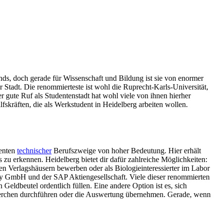
nds, doch gerade für Wissenschaft und Bildung ist sie von enormer
 Stadt. Die renommierteste ist wohl die Ruprecht-Karls-Universität,
 gute Ruf als Studentenstadt hat wohl viele von ihnen hierher
fskräften, die als Werkstudent in Heidelberg arbeiten wollen.
denten
technischer
Berufszweige von hoher Bedeutung. Hier erhält
 zu erkennen. Heidelberg bietet dir dafür zahlreiche Möglichkeiten:
en Verlagshäusern bewerben oder als Biologieinteressierter im Labor
my GmbH und der SAP Aktiengesellschaft. Viele dieser renommierten
eldbeutel ordentlich füllen. Eine andere Option ist es, sich
echerchen durchführen oder die Auswertung übernehmen. Gerade, wenn