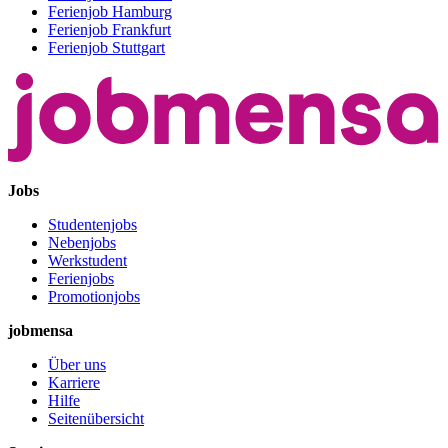
Ferienjob Hamburg
Ferienjob Frankfurt
Ferienjob Stuttgart
Jobs
Studentenjobs
Nebenjobs
Werkstudent
Ferienjobs
Promotionjobs
jobmensa
Über uns
Karriere
Hilfe
Seitenübersicht