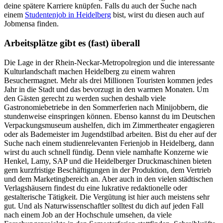
deine spätere Karriere knüpfen. Falls du auch der Suche nach
einem
Studentenjob in Heidelberg
bist, wirst du diesen auch auf
Jobmensa finden.
Arbeitsplätze gibt es (fast) überall
Die Lage in der Rhein-Neckar-Metropolregion und die interessante
Kulturlandschaft machen Heidelberg zu einem wahren
Besuchermagnet. Mehr als drei Millionen Touristen kommen jedes
Jahr in die Stadt und das bevorzugt in den warmen Monaten. Um
den Gästen gerecht zu werden suchen deshalb viele
Gastronomiebetriebe in den Sommerferien nach Minijobbern, die
stundenweise einspringen können. Ebenso kannst du im Deutschen
Verpackungsmuseum aushelfen, dich im Zimmertheater engagieren
oder als Bademeister im Jugendstilbad arbeiten. Bist du eher auf der
Suche nach einem studienrelevanten Ferienjob in Heidelberg, dann
wirst du auch schnell fündig. Denn viele namhafte Konzerne wie
Henkel, Lamy, SAP und die Heidelberger Druckmaschinen bieten
gern kurzfristige Beschäftigungen in der Produktion, dem Vertrieb
und dem Marketingbereich an. Aber auch in den vielen städtischen
Verlagshäusern findest du eine lukrative redaktionelle oder
gestalterische Tätigkeit. Die Vergütung ist hier auch meistens sehr
gut. Und als Naturwissenschaftler solltest du dich auf jeden Fall
nach einem Job an der Hochschule umsehen, da viele