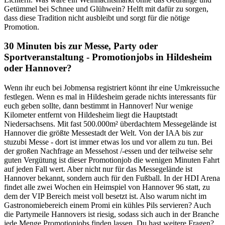
Getümmel bei Schnee und Glühwein? Helft mit dafür zu sorgen,
dass diese Tradition nicht ausbleibt und sorgt für die nötige
Promotion.
30 Minuten bis zur Messe, Party oder
Sportveranstaltung - Promotionjobs in Hildesheim
oder Hannover?
Wenn ihr euch bei Jobmensa registriert könnt ihr eine Umkreissuche
festlegen. Wenn es mal in Hildesheim gerade nichts interessants für
euch geben sollte, dann bestimmt in Hannover! Nur wenige
Kilometer entfernt von Hildesheim liegt die Hauptstadt
Niedersachsens. Mit fast 500.000m² überdachtem Messegelände ist
Hannover die größte Messestadt der Welt. Von der IAA bis zur
stuzubi Messe - dort ist immer etwas los und vor allem zu tun. Bei
der großen Nachfrage an Messehost /-essen und der teilweise sehr
guten Vergütung ist dieser Promotionjob die wenigen Minuten Fahrt
auf jeden Fall wert. Aber nicht nur für das Messegelände ist
Hannover bekannt, sondern auch für den Fußball. In der HDI Arena
findet alle zwei Wochen ein Heimspiel von Hannover 96 statt, zu
dem der VIP Bereich meist voll besetzt ist. Also warum nicht im
Gastronomiebereich einem Promi ein kühles Pils servieren? Auch
die Partymeile Hannovers ist riesig, sodass sich auch in der Branche
jede Menge Promotionjobs finden lassen. Du hast weitere Fragen?