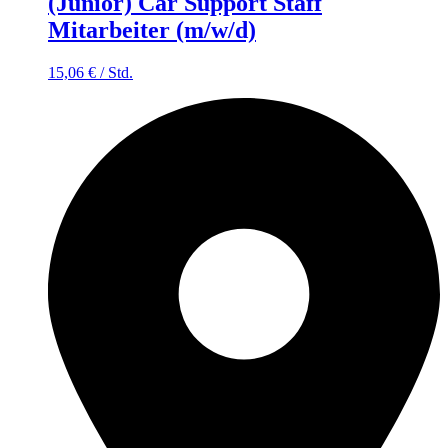
(Junior) Car Support Staff
Mitarbeiter (m/w/d)
15,06
€
/
Std.