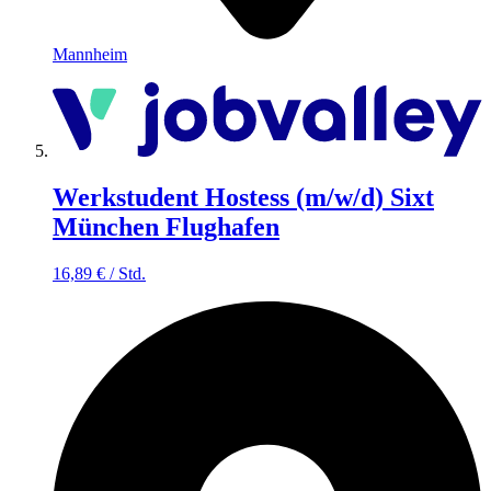
Mannheim
Werkstudent Hostess (m/w/d) Sixt
München Flughafen
16,89
€
/
Std.