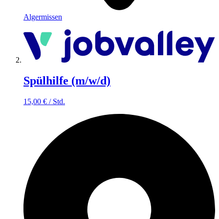
Algermissen
Spülhilfe (m/w/d)
15,00
€
/
Std.