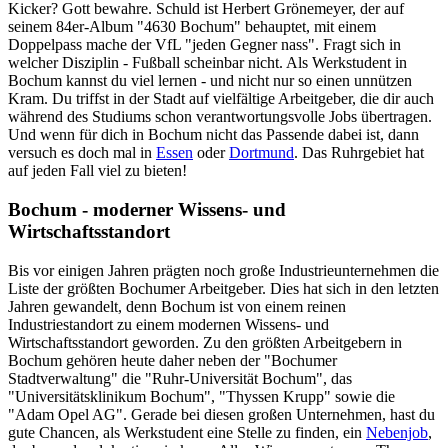
Kicker? Gott bewahre. Schuld ist Herbert Grönemeyer, der auf
seinem 84er-Album "4630 Bochum" behauptet, mit einem
Doppelpass mache der VfL "jeden Gegner nass". Fragt sich in
welcher Disziplin - Fußball scheinbar nicht. Als Werkstudent in
Bochum kannst du viel lernen - und nicht nur so einen unnützen
Kram. Du triffst in der Stadt auf vielfältige Arbeitgeber, die dir auch
während des Studiums schon verantwortungsvolle Jobs übertragen.
Und wenn für dich in Bochum nicht das Passende dabei ist, dann
versuch es doch mal in
Essen
oder
Dortmund
. Das Ruhrgebiet hat
auf jeden Fall viel zu bieten!
Bochum - moderner Wissens- und
Wirtschaftsstandort
Bis vor einigen Jahren prägten noch große Industrieunternehmen die
Liste der größten Bochumer Arbeitgeber. Dies hat sich in den letzten
Jahren gewandelt, denn Bochum ist von einem reinen
Industriestandort zu einem modernen Wissens- und
Wirtschaftsstandort geworden. Zu den größten Arbeitgebern in
Bochum gehören heute daher neben der "Bochumer
Stadtverwaltung" die "Ruhr-Universität Bochum", das
"Universitätsklinikum Bochum", "Thyssen Krupp" sowie die
"Adam Opel AG". Gerade bei diesen großen Unternehmen, hast du
gute Chancen, als Werkstudent eine Stelle zu finden, ein
Nebenjob
,