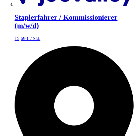
Staplerfahrer / Kommissionierer
(m/w/d)
15,69
€
/
Std.