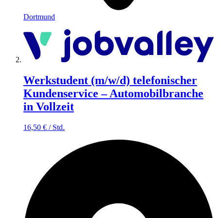
Dortmund
Werkstudent (m/w/d) telefonischer
Kundenservice – Automobilbranche
in Vollzeit
16,50
€
/
Std.