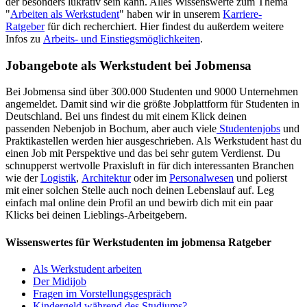
der besonders lukrativ sein kann. Alles Wissenswerte zum Thema
"
Arbeiten als Werkstudent
" haben wir in unserem
Karriere-
Ratgeber
für dich recherchiert. Hier findest du außerdem weitere
Infos zu
Arbeits- und Einstiegsmöglichkeiten
.
Jobangebote als Werkstudent bei Jobmensa
Bei Jobmensa sind über 300.000 Studenten und 9000 Unternehmen
angemeldet. Damit sind wir die größte Jobplattform für Studenten in
Deutschland. Bei uns findest du mit einem Klick deinen
passenden Nebenjob in Bochum, aber auch viele
Studentenjobs
und
Praktikastellen werden hier ausgeschrieben. Als Werkstudent hast du
einen Job mit Perspektive und das bei sehr gutem Verdienst. Du
schnupperst wertvolle Praxisluft in für dich interessanten Branchen
wie der
Logistik
,
Architektur
oder im
Personalwesen
und polierst
mit einer solchen Stelle auch noch deinen Lebenslauf auf. Leg
einfach mal online dein Profil an und bewirb dich mit ein paar
Klicks bei deinen Lieblings-Arbeitgebern.
Wissenswertes für Werkstudenten im jobmensa Ratgeber
Als Werkstudent arbeiten
Der Midijob
Fragen im Vorstellungsgespräch
Kindergeld während des Studiums?