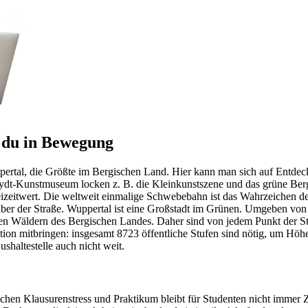
t du in Bewegung
ertal, die Größte im Bergischen Land. Hier kann man sich auf Entdec
dt-Kunstmuseum locken z. B. die Kleinkunstszene und das grüne Berg
izeitwert. Die weltweit einmalige Schwebebahn ist das Wahrzeichen de
ber der Straße. Wuppertal ist eine Großstadt im Grünen. Umgeben von b
ten Wäldern des Bergischen Landes. Daher sind von jedem Punkt der 
on mitbringen: insgesamt 8723 öffentliche Stufen sind nötig, um Höhen
Bushaltestelle auch nicht weit.
hen Klausurenstress und Praktikum bleibt für Studenten nicht immer Ze