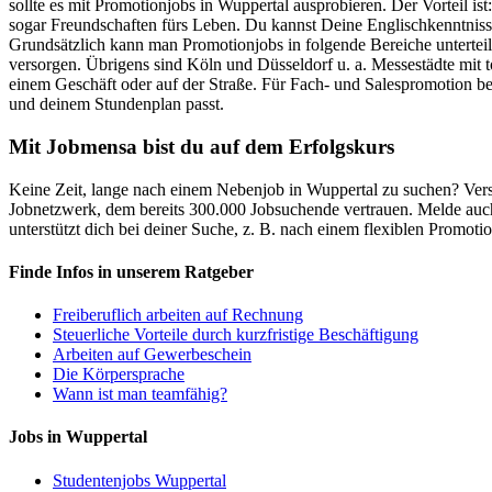
sollte es mit Promotionjobs in Wuppertal ausprobieren. Der Vorteil ist
sogar Freundschaften fürs Leben. Du kannst Deine Englischkenntniss
Grundsätzlich kann man Promotionjobs in folgende Bereiche unterteil
versorgen. Übrigens sind Köln und Düsseldorf u. a. Messestädte mit 
einem Geschäft oder auf der Straße. Für Fach- und Salespromotion be
und deinem Stundenplan passt.
Mit Jobmensa bist du auf dem Erfolgskurs
Keine Zeit, lange nach einem Nebenjob in Wuppertal zu suchen? Verst
Jobnetzwerk, dem bereits 300.000 Jobsuchende vertrauen. Melde auch
unterstützt dich bei deiner Suche, z. B. nach einem flexiblen Promotio
Finde Infos in unserem Ratgeber
Freiberuflich arbeiten auf Rechnung
Steuerliche Vorteile durch kurzfristige Beschäftigung
Arbeiten auf Gewerbeschein
Die Körpersprache
Wann ist man teamfähig?
Jobs in Wuppertal
Studentenjobs Wuppertal