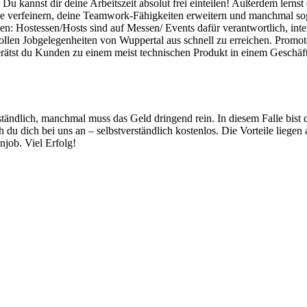
: Du kannst dir deine Arbeitszeit absolut frei einteilen! Außerdem lerns
e verfeinern, deine Teamwork-Fähigkeiten erweitern und manchmal soga
en: Hostessen/Hosts sind auf Messen/ Events dafür verantwortlich, int
tollen Jobgelegenheiten von Wuppertal aus schnell zu erreichen. Promo
rätst du Kunden zu einem meist technischen Produkt in einem Geschäft
ändlich, manchmal muss das Geld dringend rein. In diesem Falle bist d
 du dich bei uns an – selbstverständlich kostenlos. Die Vorteile lieg
njob. Viel Erfolg!