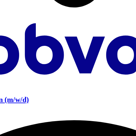
n (m/w/d)