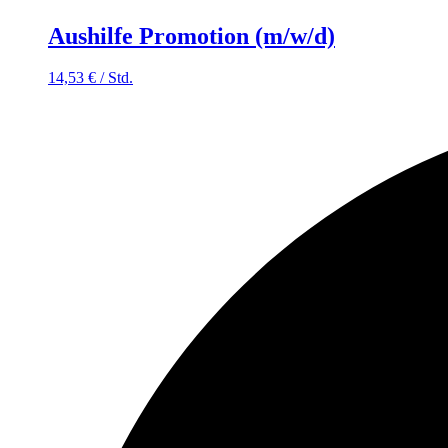
Aushilfe Promotion (m/w/d)
14,53
€
/
Std.