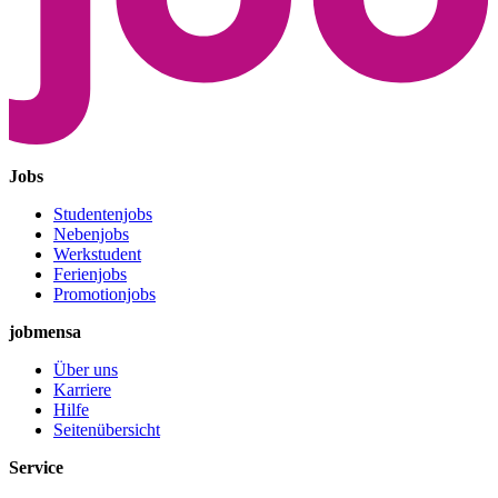
Jobs
Studentenjobs
Nebenjobs
Werkstudent
Ferienjobs
Promotionjobs
jobmensa
Über uns
Karriere
Hilfe
Seitenübersicht
Service