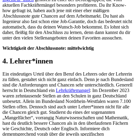
aktuellen Fachkräftemängel besonders profitieren. Da ihr Know-
how gefragt ist, haben auch jene mit einer eher mäßigen
Abschlussnote gute Chancen auf dem Arbeitsmarkt. Du hast als
Ingenieur also fast schon eine Job-Garantie, doch das bedeutet nicht
automatisch, dass du deinen Wunsch-Job bekommst. Es lohnt sich
daher, fleißig für den Abschluss zu lernen, denn dann kannst du dir
unter den vielen Stellenangeboten deinen Favoriten aussuchen.
Wichtigkeit der Abschlussnote: mittelwichtig
4. Lehrer*innen
Ein eindeutiges Urteil über den Beruf des Lehrers oder der Lehrerin
zu fällen, gestaltet sich nicht ganz einfach. Denn je nach Bundesland
sind die Anforderungen und Chancen sehr unterschiedlich. Generell
herrscht in Deutschland ein
Lehrkräftemangel
: Im Dezember 2023
waren zehntausende Stellen an den Schulen in ganz Deutschland
unbesetzt. Allein im Bundesland Nordrhein-Westfalen waren 7.100
Stellen offen. Dennoch sind auch unter Lehrer*innen nicht für alle
die Chancen gleich gut. Studierst du eines der sogenannten
„Mangelfächer“, vorrangig Naturwissenschaften und Mathematik,
hast du deutlich bessere Chancen als in den überlaufenen Fächern
wie Geschichte, Deutsch oder Englisch. Informiere dich
dementsprechend vorab über die jeweils spezifischen