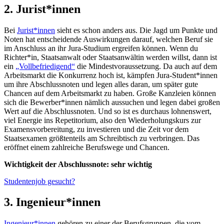
2. Jurist*innen
Bei
Jurist*innen
sieht es schon anders aus. Die Jagd um Punkte und
Noten hat entscheidende Auswirkungen darauf, welchen Beruf sie
im Anschluss an ihr Jura-Studium ergreifen können. Wenn du
Richter*in, Staatsanwalt oder Staatsanwältin werden willst, dann ist
ein
„Vollbefriedigend“
die Mindestvoraussetzung. Da auch auf dem
Arbeitsmarkt die Konkurrenz hoch ist, kämpfen Jura-Student*innen
um ihre Abschlussnoten und legen alles daran, um später gute
Chancen auf dem Arbeitsmarkt zu haben. Große Kanzleien können
sich die Bewerber*innen nämlich aussuchen und legen dabei großen
Wert auf die Abschlussnoten. Und so ist es durchaus lohnenswert,
viel Energie ins Repetitorium, also den Wiederholungskurs zur
Examensvorbereitung, zu investieren und die Zeit vor dem
Staatsexamen größtenteils am Schreibtisch zu verbringen. Das
eröffnet einem zahlreiche Berufswege und Chancen.
Wichtigkeit der Abschlussnote: sehr wichtig
Studentenjob gesucht?
3. Ingenieur*innen
Ingenieur*innen
gehören zu einer der Berufsgruppen, die vom