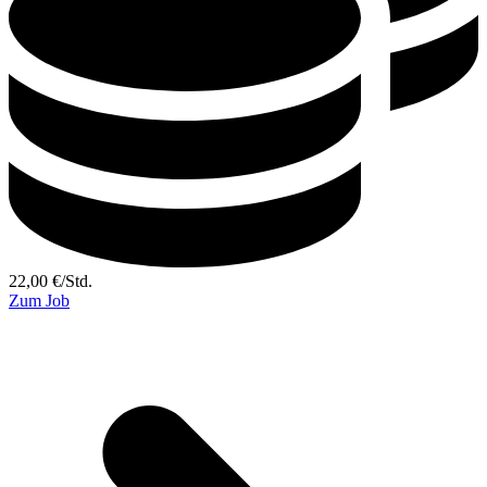
22,00
€
/
Std.
Zum Job