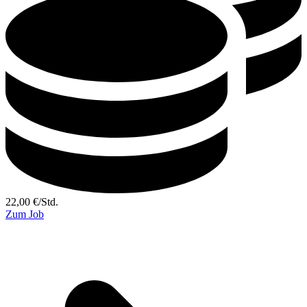
22,00
€
/
Std.
Zum Job