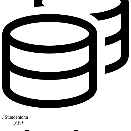
/ Stundenlohn
VB
€