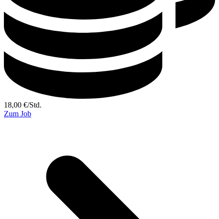
18,00
€
/
Std.
Zum Job