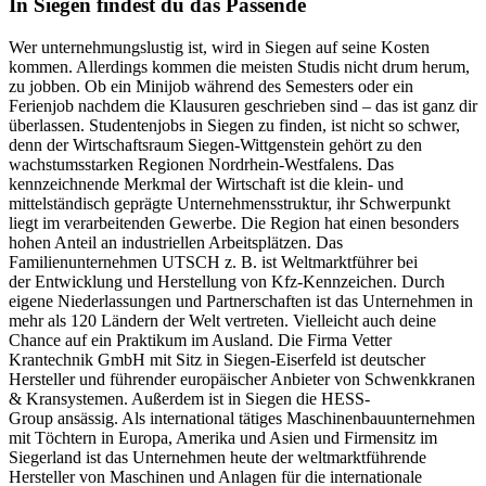
In Siegen findest du das Passende
Wer unternehmungslustig ist, wird in Siegen auf seine Kosten
kommen. Allerdings kommen die meisten Studis nicht drum herum,
zu jobben. Ob ein Minijob während des Semesters oder ein
Ferienjob nachdem die Klausuren geschrieben sind – das ist ganz dir
überlassen. Studentenjobs in Siegen zu finden, ist nicht so schwer,
denn der Wirtschaftsraum Siegen-Wittgenstein gehört zu den
wachstumsstarken Regionen Nordrhein-Westfalens. Das
kennzeichnende Merkmal der Wirtschaft ist die klein- und
mittelständisch geprägte Unternehmensstruktur, ihr Schwerpunkt
liegt im verarbeitenden Gewerbe. Die Region hat einen besonders
hohen Anteil an industriellen Arbeitsplätzen. Das
Familienunternehmen UTSCH z. B. ist Weltmarktführer bei
der Entwicklung und Herstellung von Kfz-Kennzeichen. Durch
eigene Niederlassungen und Partnerschaften ist das Unternehmen in
mehr als 120 Ländern der Welt vertreten. Vielleicht auch deine
Chance auf ein Praktikum im Ausland. Die Firma Vetter
Krantechnik GmbH mit Sitz in Siegen-Eiserfeld ist deutscher
Hersteller und führender europäischer Anbieter von Schwenkkranen
& Kransystemen. Außerdem ist in Siegen die HESS-
Group ansässig. Als international tätiges Maschinenbauunternehmen
mit Töchtern in Europa, Amerika und Asien und Firmensitz im
Siegerland ist das Unternehmen heute der weltmarktführende
Hersteller von Maschinen und Anlagen für die internationale