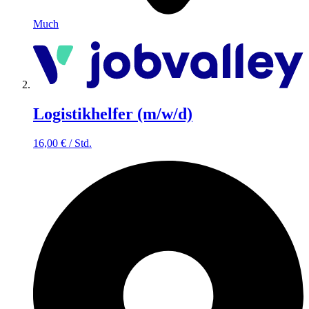
Much
Logistikhelfer (m/w/d)
16,00
€
/
Std.