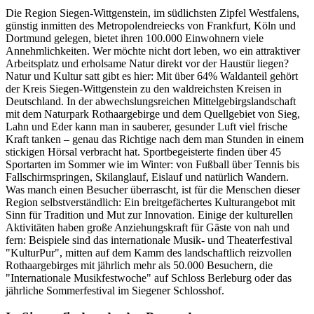
Die Region Siegen-Wittgenstein, im südlichsten Zipfel Westfalens,
günstig inmitten des Metropolendreiecks von Frankfurt, Köln und
Dortmund gelegen, bietet ihren 100.000 Einwohnern viele
Annehmlichkeiten. Wer möchte nicht dort leben, wo ein attraktiver
Arbeitsplatz und erholsame Natur direkt vor der Haustür liegen?
Natur und Kultur satt gibt es hier: Mit über 64% Waldanteil gehört
der Kreis Siegen-Wittgenstein zu den waldreichsten Kreisen in
Deutschland. In der abwechslungsreichen Mittelgebirgslandschaft
mit dem Naturpark Rothaargebirge und dem Quellgebiet von Sieg,
Lahn und Eder kann man in sauberer, gesunder Luft viel frische
Kraft tanken – genau das Richtige nach dem man Stunden in einem
stickigen Hörsal verbracht hat. Sportbegeisterte finden über 45
Sportarten im Sommer wie im Winter: von Fußball über Tennis bis
Fallschirmspringen, Skilanglauf, Eislauf und natürlich Wandern.
Was manch einen Besucher überrascht, ist für die Menschen dieser
Region selbstverständlich: Ein breitgefächertes Kulturangebot mit
Sinn für Tradition und Mut zur Innovation. Einige der kulturellen
Aktivitäten haben große Anziehungskraft für Gäste von nah und
fern: Beispiele sind das internationale Musik- und Theaterfestival
"KulturPur", mitten auf dem Kamm des landschaftlich reizvollen
Rothaargebirges mit jährlich mehr als 50.000 Besuchern, die
"Internationale Musikfestwoche" auf Schloss Berleburg oder das
jährliche Sommerfestival im Siegener Schlosshof.