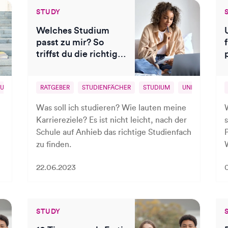
STUDY
Welches Studium
passt zu mir? So
triffst du die richtige
Wahl!
UNI
ZWANGSEXMATRIKULATION
RATGEBER
STUDIENFÄCHER
STUDIUM
UNI
WAHL 
Was soll ich studieren? Wie lauten meine
Karriereziele? Es ist nicht leicht, nach der
Schule auf Anhieb das richtige Studienfach
P
zu finden.
22.06.2023
STUDY