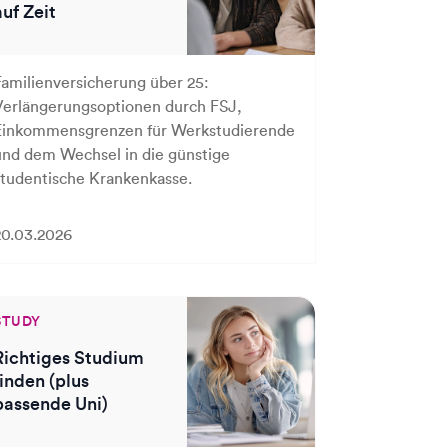
auf Zeit
Familienversicherung über 25:
Verlängerungsoptionen durch FSJ,
Einkommensgrenzen für Werkstudierende
und dem Wechsel in die günstige
studentische Krankenkasse.
20.03.2026
STUDY
Richtiges Studium
finden (plus
passende Uni)