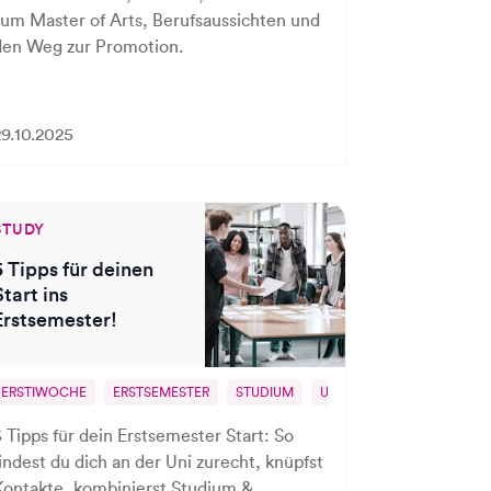
zum Master of Arts, Berufsaussichten und
den Weg zur Promotion.
29.10.2025
STUDY
5 Tipps für deinen
Start ins
Erstsemester!
RSICHERUNG
ERSTIWOCHE
STUDIUM
ERSTSEMESTER
STUDIUM
UNI
5 Tipps für dein Erstsemester Start: So
findest du dich an der Uni zurecht, knüpfst
Kontakte, kombinierst Studium &