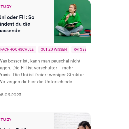
STUDY
Uni oder FH: So
findest du die
passende
Hochschulform für
dich
DER HOCHSCHULE
FACHHOCHSCHULE
GUT ZU WISSEN
RATGEBER
UNI
WAHL DER
Was besser ist, kann man pauschal nicht
sagen. Die FH ist verschulter – mehr
raxis. Die Uni ist freier: weniger Struktur.
Wir zeigen dir hier die Unterschiede.
08.06.2023
STUDY