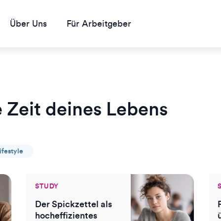
Über Uns
Für Arbeitgeber
e Zeit deines Lebens
ifestyle
STUDY
Der Spickzettel als
hocheffizientes