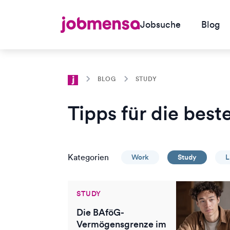
Jobsuche
Blog
BLOG
STUDY
Tipps für die best
Kategorien
Work
Study
L
STUDY
Die BAföG-
Vermögensgrenze im