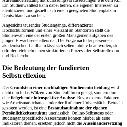
Auseinandersetzung mit Zulassungsvoraussetzungen wie dem Abi.
Ein Studienwahltest kann dabei helfen, die eigenen Interessen zu
identifizieren und gezielt nach einem geeigneten Studienplatz in
Deutschland zu suchen.
Angesichts tausender Studiengänge, differenzierter
Hochschulformen und einer Vielzahl an Standorten stellt die
Studienwahl eine der ersten großen Managementaufgaben des
jungen Erwachsenenalters dar. Die Frage nach der passenden
akademischen Laufbahn lässt sich selten intuitiv beantworten; sie
erfordert vielmehr einen strukturierten Prozess der Selbstreflexion
und Recherche.
Die Bedeutung der fundierten
Selbstreflexion
Der
Grundstein einer nachhaltigen Studienentscheidung
wird
nicht durch das Wälzen von Studienführern gelegt, sondern durch
eine
tiefgehende introspektive Analyse
. Bevor externe Faktoren
wie Arbeitsmarktchancen oder der Ruf einer Universität in Betracht
gezogen werden, ist eine
Bestandsaufnahme der eigenen
Persönlichkeitsstruktur
unerlässlich. Online-Selbsttests oder
studiengangspezifische Assessments können hierbei als erste
Indikatoren dienen, ersetzen jedoch nicht die
Auseinandersetzung