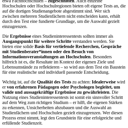
etwa Fachhochschulen –
zugeschnitten
. Auch einzelne
Hochschulen oder Hochschulregionen bieten oft eigene Tests an, die
auf die dortigen Studienangebote abgestimmt sind. Wer sich
zwischen mehreren Studienfächern nicht entscheiden kann, erhält
durch den Test eine fundierte Grundlage, um die Auswahl gezielt
einzugrenzen.
Die
Ergebnisse
eines Studieninteressentests sollten immer als
Ausgangspunkt für weitere Schritte
verstanden werden. Sie
bieten eine solide
Basis für vertiefende Recherchen, Gespräche
mit Studienberater*innen oder den Besuch von
Informationsveranstaltungen an Hochschulen
. Besonders
hilfreich ist es, die Resultate im Kontext der eigenen Ziele und
Lebensumstände zu reflektieren – so wird aus dem Test ein Baustein
für eine realistische und individuell passende Entscheidung.
Wichtig ist, auf die
Qualität des Tests
zu achten:
Idealerweise
wird
er
von erfahrenen Pädagogen oder Psychologen begleitet, um
valide und aussagekräftige Ergebnisse zu gewährleisten
. Die
Nutzung eines Studieninteressentests ist somit ein sinnvoller Schritt
auf dem Weg zum richtigen Studium – er hilft, die eigenen Stärken
zu erkennen, Unsicherheiten abzubauen und die Auswahl an
Studienfächern und Hochschulen gezielt einzugrenzen. Wer diesen
Prozess ernst nimmt, legt den Grundstein für eine erfolgreiche und
erfüllende Studienzeit.