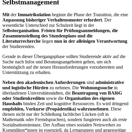
Selbstmanagement
Mit
der
Immatrikulation
beginnt die Phase der Transition, die eine
Anpassung bisheriger Verhaltensmuster erfordert
. Der
wesentliche Unterschied zur Schulzeit liegt in der
Selbstorganisation
.
Fristen für Prüfungsanmeldungen, die
Zusammenstellung des Stundenplans und die
Literaturrecherche
liegen
nun in der alleinigen Verantwortung
der Studierenden.
Gerade in dieser Übergangsphase sollten Studierende aktiv auf die
Suche nach Infos und Beratungsangeboten gehen, um sich
bestmöglich auf die neuen Herausforderungen vorzubereiten und
Unterstützung zu erhalten.
Neben den akademischen Anforderungen
sind
administrative
und logistische Hürden
zu nehmen. Die
Wohnungssuche
in
überlaufenen Universitätsstädten, die
Beantragung von BAföG
oder Studienkrediten
sowie die
Organisation des eigenen
Haushalts
binden Zeit und kognitive Ressourcen. Es wird dringend
empfohlen, Vorkurse (Propädeutika) wahrzunehmen
. Diese
dienen nicht nur der Schließung fachlicher Lücken (oft in
Mathematik oder Fremdsprachen), sondern fungieren auch als erste
Sozialisationsinstanz. Der Aufbau eines sozialen Netzwerkes zu
Kommiliton*innen ist essenziell, da Lerngruppen und gegenseitige