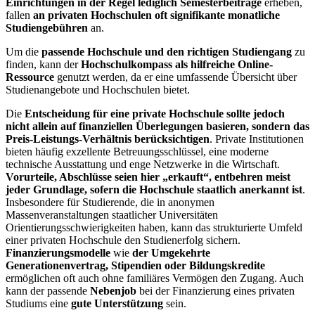
Einrichtungen in der Regel lediglich Semesterbeiträge
erheben,
fallen
an privaten Hochschulen oft signifikante monatliche
Studiengebühren
an.
Um die
passende Hochschule und den richtigen Studiengang
zu
finden, kann der
Hochschulkompass
als hilfreiche Online-
Ressource
genutzt werden, da er eine umfassende Übersicht über
Studienangebote und Hochschulen bietet.
Die
Entscheidung für eine private Hochschule sollte jedoch
nicht allein auf finanziellen Überlegungen basieren, sondern das
Preis-Leistungs-Verhältnis berücksichtigen
. Private Institutionen
bieten häufig exzellente Betreuungsschlüssel, eine moderne
technische Ausstattung und enge Netzwerke in die Wirtschaft.
Vorurteile, Abschlüsse seien hier „erkauft“, entbehren meist
jeder Grundlage, sofern die Hochschule staatlich anerkannt ist
.
Insbesondere für Studierende, die in anonymen
Massenveranstaltungen staatlicher Universitäten
Orientierungsschwierigkeiten haben, kann das strukturierte Umfeld
einer privaten Hochschule den Studienerfolg sichern.
Finanzierungsmodelle
wie
der Umgekehrte
Generationenvertrag, Stipendien oder Bildungskredite
ermöglichen oft auch ohne familiäres Vermögen den Zugang. Auch
kann der passende
Nebenjob
bei der Finanzierung eines privaten
Studiums eine
gute Unterstützung
sein.