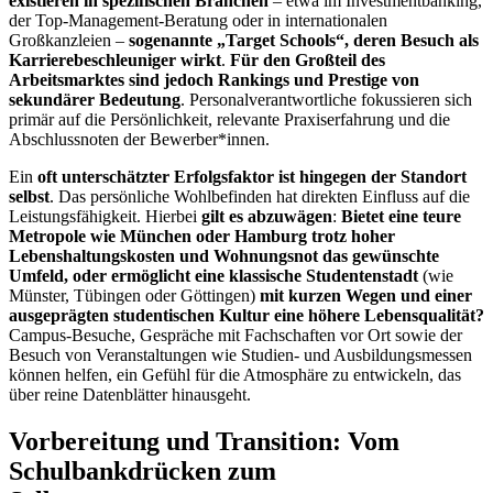
existieren in spezifischen Branchen
– etwa im Investmentbanking,
der Top-Management-Beratung oder in internationalen
Großkanzleien –
sogenannte „Target Schools“, deren Besuch als
Karrierebeschleuniger wirkt
.
Für den Großteil des
Arbeitsmarktes sind jedoch Rankings und Prestige von
sekundärer Bedeutung
. Personalverantwortliche fokussieren sich
primär auf die Persönlichkeit, relevante Praxiserfahrung und die
Abschlussnoten der Bewerber*innen.
Ein
oft unterschätzter Erfolgsfaktor ist hingegen der Standort
selbst
. Das persönliche Wohlbefinden hat direkten Einfluss auf die
Leistungsfähigkeit. Hierbei
gilt es abzuwägen
:
Bietet eine teure
Metropole wie München oder Hamburg trotz hoher
Lebenshaltungskosten und Wohnungsnot das gewünschte
Umfeld, oder ermöglicht eine klassische Studentenstadt
(wie
Münster, Tübingen oder Göttingen)
mit kurzen Wegen und einer
ausgeprägten studentischen Kultur eine höhere Lebensqualität?
Campus-Besuche, Gespräche mit Fachschaften vor Ort sowie der
Besuch von Veranstaltungen wie Studien- und Ausbildungsmessen
können helfen, ein Gefühl für die Atmosphäre zu entwickeln, das
über reine Datenblätter hinausgeht.
Vorbereitung und Transition: Vom
Schulbankdrücken zum