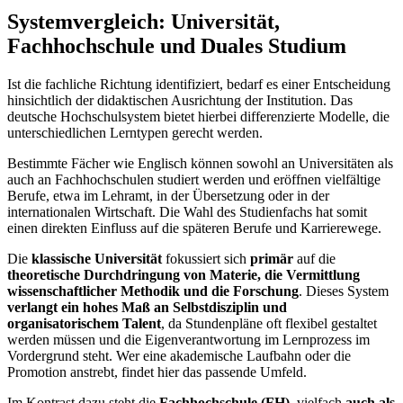
Systemvergleich: Universität,
Fachhochschule und Duales Studium
Ist die fachliche Richtung identifiziert, bedarf es einer Entscheidung
hinsichtlich der didaktischen Ausrichtung der Institution. Das
deutsche Hochschulsystem bietet hierbei differenzierte Modelle, die
unterschiedlichen Lerntypen gerecht werden.
Bestimmte Fächer wie Englisch können sowohl an Universitäten als
auch an Fachhochschulen studiert werden und eröffnen vielfältige
Berufe, etwa im Lehramt, in der Übersetzung oder in der
internationalen Wirtschaft. Die Wahl des Studienfachs hat somit
einen direkten Einfluss auf die späteren Berufe und Karrierewege.
Die
klassische Universität
fokussiert sich
primär
auf die
theoretische Durchdringung von Materie, die Vermittlung
wissenschaftlicher Methodik und die Forschung
. Dieses System
verlangt ein hohes Maß an Selbstdisziplin und
organisatorischem Talent
, da Stundenpläne oft flexibel gestaltet
werden müssen und die Eigenverantwortung im Lernprozess im
Vordergrund steht. Wer eine akademische Laufbahn oder die
Promotion anstrebt, findet hier das passende Umfeld.
Im Kontrast dazu steht die
Fachhochschule (FH)
, vielfach
auch als