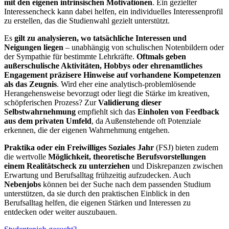
mit den eigenen intrinsischen Motivationen
. Ein gezielter
Interessencheck kann dabei helfen, ein individuelles Interessenprofil
zu erstellen, das die Studienwahl gezielt unterstützt.
Es
gilt zu analysieren, wo tatsächliche Interessen und
Neigungen liegen
– unabhängig von schulischen Notenbildern oder
der Sympathie für bestimmte Lehrkräfte.
Oftmals geben
außerschulische Aktivitäten, Hobbys oder ehrenamtliches
Engagement präzisere Hinweise auf vorhandene Kompetenzen
als das Zeugnis
. Wird eher eine analytisch-problemlösende
Herangehensweise bevorzugt oder liegt die Stärke im kreativen,
schöpferischen Prozess? Zur
Validierung dieser
Selbstwahrnehmung
empfiehlt sich das
Einholen von Feedback
aus dem privaten Umfeld
, da Außenstehende oft Potenziale
erkennen, die der eigenen Wahrnehmung entgehen.
Praktika oder ein Freiwilliges Soziales Jahr
(FSJ) bieten zudem
die wertvolle
Möglichkeit, theoretische Berufsvorstellungen
einem Realitätscheck zu unterziehen
und Diskrepanzen zwischen
Erwartung und Berufsalltag frühzeitig aufzudecken. Auch
Nebenjobs
können bei der Suche nach dem passenden Studium
unterstützen, da sie durch den praktischen Einblick in den
Berufsalltag helfen, die eigenen Stärken und Interessen zu
entdecken oder weiter auszubauen.