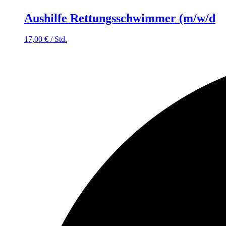
Aushilfe Rettungsschwimmer (m/w/d
17,00
€
/
Std.