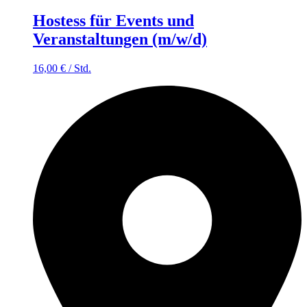
Hostess für Events und
Veranstaltungen (m/w/d)
16,00
€
/
Std.