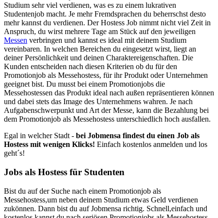
Studium sehr viel verdienen, was es zu einem lukrativen
Studentenjob macht. Je mehr Fremdsprachen du beherrschst desto
mehr kannst du verdienen. Der Hostess Job nimmt nicht viel Zeit in
Anspruch, du wirst mehrere Tage am Stück auf den jeweiligen
Messen
verbringen und kannst es ideal mit deinem Studium
vereinbaren. In welchen Bereichen du eingesetzt wirst, liegt an
deiner Persönlichkeit und deinen Charaktereigenschaften. Die
Kunden entscheiden nach diesen Kriterien ob du für den
Promotionjob als Messehostess, für ihr Produkt oder Unternehmen
geeignet bist. Du musst bei einem Promotionjobs die
Messehostessen das Produkt ideal nach außen repräsentieren können
und dabei stets das Image des Unternehmens wahren. Je nach
Aufgabenschwerpunkt und Art der Messe, kann die Bezahlung bei
dem Promotionjob als Messehostess unterschiedlich hoch ausfallen.
Egal in welcher Stadt -
bei Jobmensa findest du einen Job als
Hostess mit wenigen Klicks!
Einfach kostenlos anmelden und los
geht´s!
Jobs als Hostess für Studenten
Bist du auf der Suche nach einem Promotionjob als
Messehostess,um neben deinem Studium etwas Geld verdienen
zukönnen. Dann bist du auf Jobmensa richtig. Schnell,einfach und
kostenlos kannst du nach seriösen Promotionjobs als Messehostess