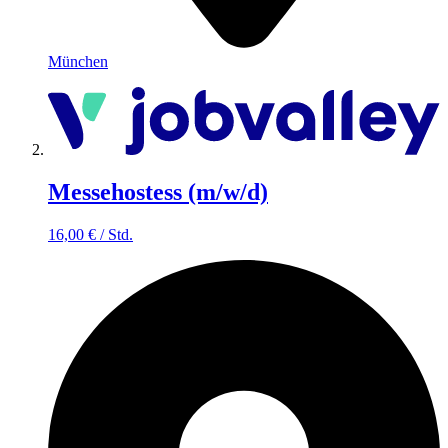
München
Messehostess (m/w/d)
16,00
€
/
Std.