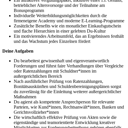
Ein attraktives Vergütungspaket, inklusive eines 13. Gehalts,
betrieblicher Altersvorsorge und der Teilnahme am
Bonusprogramm
Individuelle Weiterbildungsmöglichkeiten durch die
firmeneigene Academy und moderne E-Learning-Programme
Zusätzliche Benefits wie ein monatlicher Einkaufsgutschein
und flache Hierarchien in einer gelebten Du-Kultur
Ein motivierendes Arbeitsumfeld, das an Ergebnissen festhält
und das Wachstum jedes Einzelnen fördert
Deine Aufgaben
Du bearbeitest gewissenhaft und eigenverantwortlich
Forderungen und führst faire Verhandlungen über Vergleiche
oder Ratenzahlungen mit Schuldner*innen im
außergerichtlichen Bereich
Nach ausführlicher Prüfung von Ratenzahlungen,
Bonitätsauskünften und Schuldenbereinigungsplänen sorgst
du zuverlässig für die Einleitung weiterer außergerichtlicher
Maßnahmen
Du agierst als kompetente Ansprechperson für relevante
Parteien, wie Kund*innen, Rechtsanwält*innen, Banken und
Gerichtsvollzieher*innen
Die wirtschaftlich effektive Prüfung von Akten sowie die
eigenständige und teamorientierte Entwicklung kreativer
Möglichkeiten zur Forderungsbeitreibung gehören ebenfalls