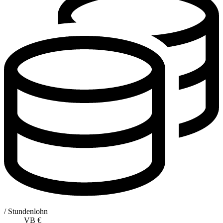
/ Stundenlohn
VB
€