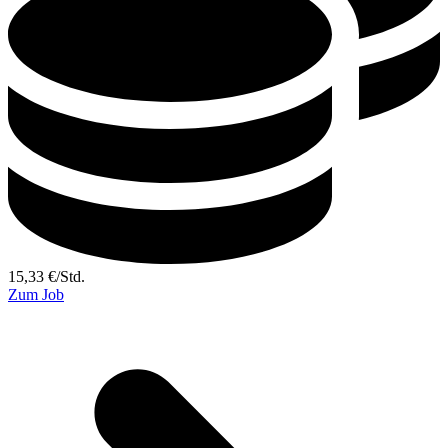
15,33
€
/
Std.
Zum Job