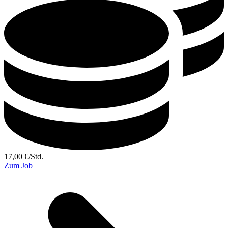
17,00
€
/
Std.
Zum Job