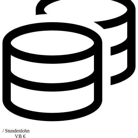
/ Stundenlohn
VB
€