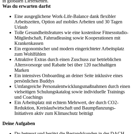
in globalen Lieferketten.
Was du erwarten darfst
Eine ausgeglichene Work-Life-Balance dank flexibler
Arbeitszeiten, Option auf mobiles Arbeiten und 30 Tagen
Urlaub
Tolle Gesundheitsfeatures wie eine kostenlose Fitnessstudio-
Mitgliedschaft, Fahrradleasing sowie Kooperationen mit
Krankenkassen
Ein ergonomischer und modern eingerichteter Arbeitsplatz
zum Wohlfühlen
Attraktive Extras durch einen Zuschuss zur betrieblichen
Altersvorsorge und Rabatte bei über 120 nachhaltigen
Marken
Ein intensives Onboarding an deiner Seite inklusive eines
persönlichen Buddys
Umfangreiche Personalentwicklungsmaßnahmen durch einen
vielseitigen Schulungskatalog sowie individuelle Trainings
und Coachings
Ein Arbeitsplatz mit echtem Mehrwert, der durch CO2-
Reduktion, Kreislaufwirtschaft und Baumpflanzungs-
Initiativen aktiv zum Klimaschutz beiträgt
Deine Aufgaben
Du betreust und berätst die Bestandskunden in der DACH-