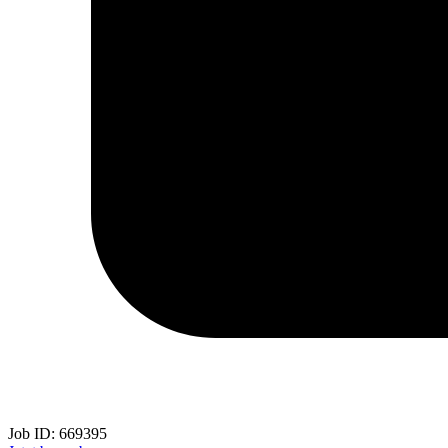
Job ID:
669395